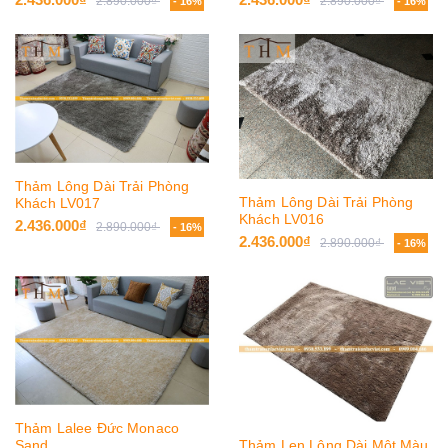
2.890.000₫
2.890.000₫
- 16%
- 16%
Thảm Lông Dài Trải Phòng
Thảm Lông Dài Trải Phòng
Khách LV017
Khách LV016
2.436.000₫
2.890.000₫
- 16%
2.436.000₫
2.890.000₫
- 16%
Thảm Lalee Đức Monaco
Thảm Len Lông Dài Một Màu
Sand