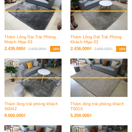
Thảm Lông Dài Trải Phòng
Thảm Lông Dài Trải Phòng
Khách Hlyp-03
Khách Hlyp-02
2.436.000₫
2.436.000₫
2.890.000₫
2.890.000₫
- 16%
- 16%
Thảm lông trải phòng khách
Thảm lông trải phòng khách
S0042
T0010
8.000.000₫
5.200.000₫