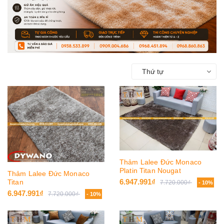
Thứ tự
Thảm Lalee Đức Monaco
Platin Titan Nougat
Thảm Lalee Đức Monaco
6.947.991₫
Titan
7.720.000₫
- 10%
6.947.991₫
7.720.000₫
- 10%