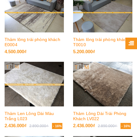
Thảm lông trải phòng khách
Thảm lông trải phòng khách
E0004
T0010
4.500.000₫
5.200.000₫
Thảm Len Lông Dài Màu
Thảm Lông Dài Trải Phòng
Trắng L023
Khách LV022
2.436.000₫
2.436.000₫
2.890.000₫
2.890.000₫
- 16%
- 16%