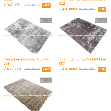
012
6.947.991₫
7.720.000₫
- 10%
2.436.000₫
2.890.000₫
- 16%
Thảm Len Lông Dài Một Màu
Thảm Len Lông Dài Một Màu
009
007
2.436.000₫
2.436.000₫
2.890.000₫
2.890.000₫
- 16%
- 16%