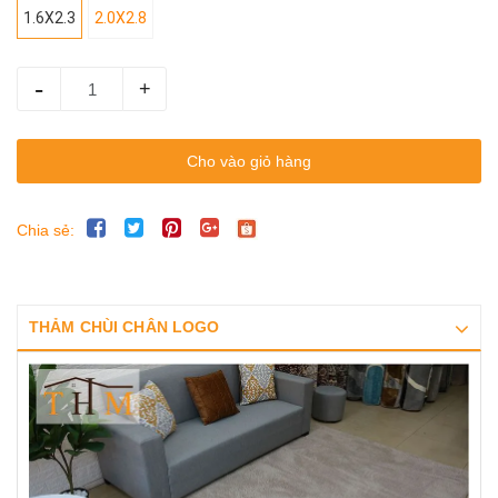
1.6X2.3
2.0X2.8
-
+
Cho vào giỏ hàng
Chia sẻ:
THẢM CHÙI CHÂN LOGO