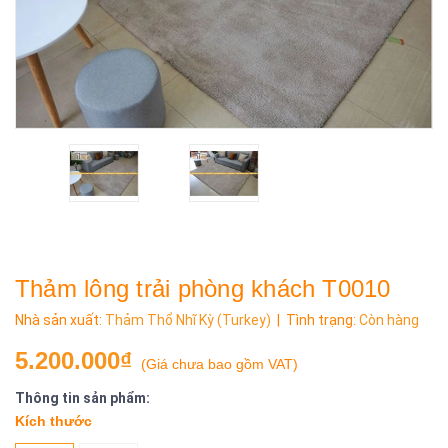
Thảm lông trải phòng khách T0010
Nhà sản xuất:
Thảm Thổ Nhĩ Kỳ (Turkey)
| Tình trạng:
Còn hàng
5.200.000₫
(
Giá chưa bao gồm VAT
)
Thông tin sản phẩm:
Kích thước