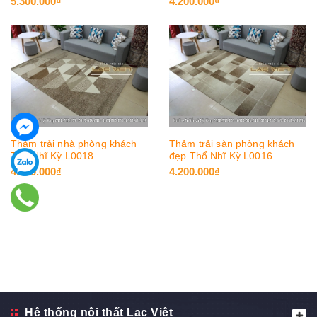
5.300.000₫
4.200.000₫
Thảm trải nhà phòng khách
Thảm trải sàn phòng khách
Thổ Nhĩ Kỳ L0018
đẹp Thổ Nhĩ Kỳ L0016
4.200.000₫
4.200.000₫
Hệ thống nội thất Lạc Việt