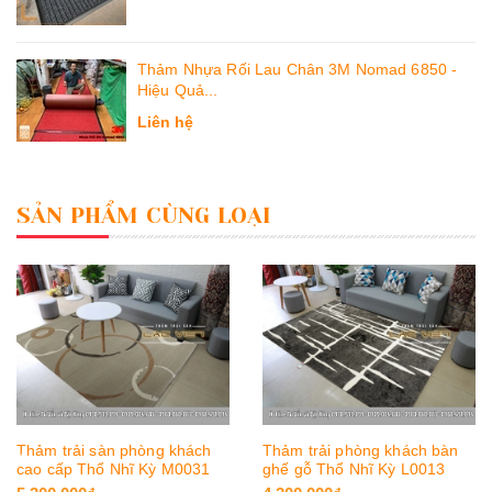
Thảm Nhựa Rối Lau Chân 3M Nomad 6850 -
Hiệu Quả...
Liên hệ
SẢN PHẨM CÙNG LOẠI
Thảm trải sàn phòng khách
Thảm trải phòng khách bàn
cao cấp Thổ Nhĩ Kỳ M0031
ghế gỗ Thổ Nhĩ Kỳ L0013