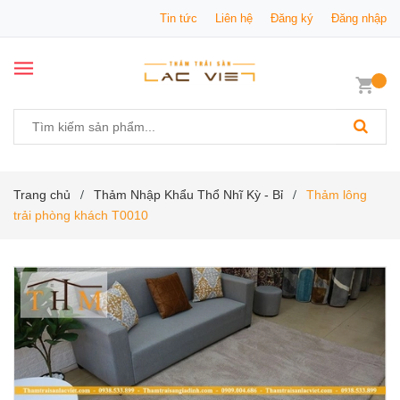
Tin tức
Liên hệ
Đăng ký
Đăng nhập
Trang chủ
Thảm Nhập Khẩu Thổ Nhĩ Kỳ - Bỉ
Thảm lông
/
/
trải phòng khách T0010