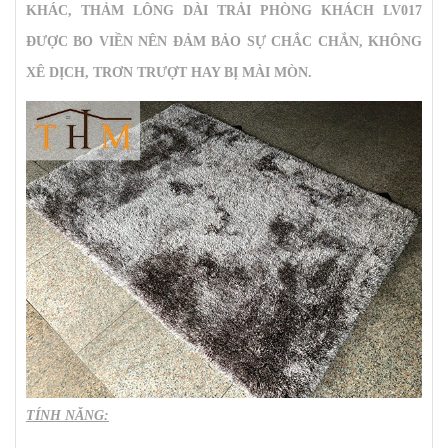
KHÁC,
THẢM LÔNG DÀI TRẢI PHÒNG KHÁCH LV017
ĐƯỢC BO VIỀN NÊN ĐẢM BẢO SỰ CHẮC CHẮN, KHÔNG
XÊ DỊCH, TRƠN TRƯỢT HAY BỊ MÀI MÒN.
TÍNH NĂNG: