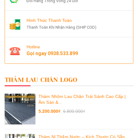
Đổi Hàng Trong Vòng 24 Giờ
Hình Thức Thanh Toán
Thanh Toán Khi Nhận Hàng (SHIP COD)
Hotline
Gọi ngay
0938.533.899
THẢM LAU CHÂN LOGO
Thảm Nhôm Lau Chân Trải Sảnh Cao Cấp |
Âm Sàn &...
5.200.000₫
6.800.000₫
Thảm Nỉ Thấm Nước – Kích Thước Có Sẵn,