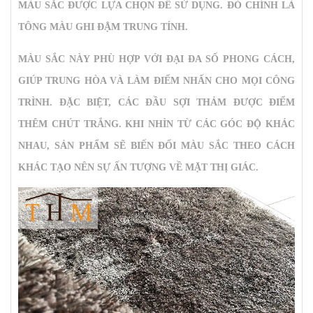
MÀU SẮC ĐƯỢC LỰA CHỌN ĐỂ SỬ DỤNG. ĐÓ CHÍNH LÀ
TÔNG MÀU GHI ĐẬM TRUNG TÍNH.
MÀU SẮC NÀY PHÙ HỢP VỚI ĐẠI ĐA SỐ PHONG CÁCH,
GIÚP TRUNG HÒA VÀ LÀM ĐIỂM NHẤN CHO MỌI CÔNG
TRÌNH. ĐẶC BIỆT, CÁC ĐẦU SỢI THẢM ĐƯỢC ĐIỂM
THÊM CHÚT TRẮNG. KHI NHÌN TỪ CÁC GÓC ĐỘ KHÁC
NHAU, SẢN PHẨM SẼ BIẾN ĐỔI MÀU SẮC THEO CÁCH
KHÁC TẠO NÊN SỰ ẤN TƯỢNG VỀ MẶT THỊ GIÁC.