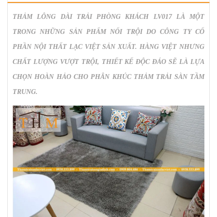
THẢM LÔNG DÀI TRẢI PHÒNG KHÁCH LV017
LÀ MỘT
TRONG NHỮNG SẢN PHẨM NỔI TRỘI DO CÔNG TY CỔ
PHẦN NỘI THẤT LẠC VIỆT SẢN XUẤT. HÀNG VIỆT NHƯNG
CHẤT LƯỢNG VƯỢT TRỘI, THIẾT KẾ ĐỘC ĐÁO SẼ LÀ LỰA
CHỌN HOÀN HẢO CHO PHÂN KHÚC THẢM TRẢI SÀN TẦM
TRUNG.