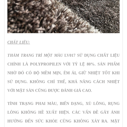
CHẤT LIỆU:
THẢM TRANG TRÌ MỘT MÀU
LV017 SỬ DỤNG CHẤT LIỆU
CHÍNH LÀ POLYPROPILEN VỚI TỶ LỆ 80%. SẢN PHẨM
NHỜ ĐÓ CÓ ĐỘ MỀM MỊN, ÊM ÁI, GIỮ NHIỆT TỐT KHI
SỬ DỤNG. KHÔNG CHỈ THẾ, KHẢ NĂNG CÁCH NHIỆT
VỚI MẶT SÀN CŨNG ĐƯỢC ĐÁNH GIÁ CAO.
TÌNH TRẠNG PHAI MÀU, BIẾN DẠNG, XÙ LÔNG, RỤNG
LÔNG KHÔNG HỀ XUẤT HIỆN. CÁC VẤN ĐỀ GÂY ẢNH
HƯỞNG ĐẾN SỨC KHỎE CŨNG KHÔNG XẢY RA. MẶT