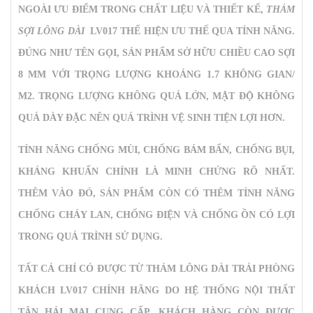
NGOÀI ƯU ĐIỂM TRONG CHẤT LIỆU VÀ THIẾT KẾ,
THẢM
SỢI LÔNG DÀI
LV017 THỂ HIỆN ƯU THẾ QUA TÍNH NĂNG.
ĐÚNG NHƯ TÊN GỌI, SẢN PHẨM SỞ HỮU CHIỀU CAO SỢI
8 MM VỚI TRỌNG LƯỢNG KHOẢNG 1.7 KHÔNG GIAN/
M2. TRỌNG LƯỢNG KHÔNG QUÁ LỚN, MẬT ĐỘ KHÔNG
QUÁ DÀY ĐẶC NÊN QUÁ TRÌNH VỆ SINH TIỆN LỢI HƠN.
TÍNH NĂNG CHỐNG MÙI, CHỐNG BÁM BẨN, CHỐNG BỤI,
KHÁNG KHUẨN CHÍNH LÀ MINH CHỨNG RÕ NHẤT.
THÊM VÀO ĐÓ, SẢN PHẨM CÒN CÓ THÊM TÍNH NĂNG
CHỐNG CHÁY LAN, CHỐNG ĐIỆN VÀ CHỐNG ỒN CÓ LỢI
TRONG QUÁ TRÌNH SỬ DỤNG.
TẤT CẢ CHỈ CÓ ĐƯỢC TỪ
THẢM LÔNG DÀI TRẢI PHÒNG
KHÁCH LV017
CHÍNH HÃNG DO HỆ THỐNG NỘI THẤT
TÂN HẢI MAI CUNG CẤP. KHÁCH HÀNG CÒN ĐƯỢC