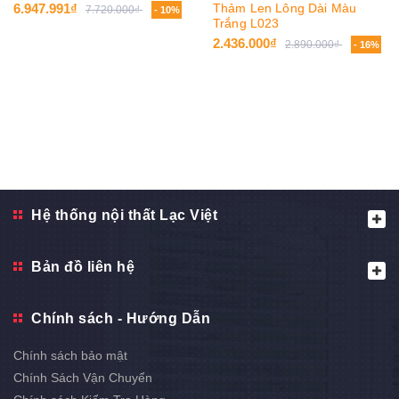
Thảm Len Lông Dài Màu
6.947.991₫
7.720.000₫
- 10%
Trắng L023
2.436.000₫
2.890.000₫
- 16%
Hệ thống nội thất Lạc Việt
Bản đồ liên hệ
Chính sách - Hướng Dẫn
Chính sách bảo mật
Chính Sách Vận Chuyển