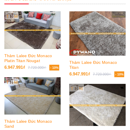
Thảm Lalee Đức Monaco
Platin Titan Nougat
Thảm Lalee Đức Monaco
6.947.991₫
Titan
7.720.000₫
- 10%
6.947.991₫
7.720.000₫
- 10%
Thảm Lalee Đức Monaco
Sand