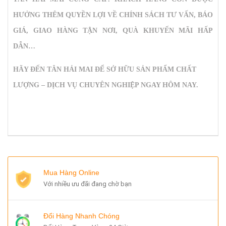
HƯỞNG THÊM QUYỀN LỢI VỀ CHÍNH SÁCH TƯ VẤN, BÁO
GIÁ, GIAO HÀNG TẬN NƠI, QUÀ KHUYẾN MÃI HẤP
DẪN…
HÃY ĐẾN TÂN HẢI MAI ĐỂ SỞ HỮU SẢN PHẨM CHẤT
LƯỢNG – DỊCH VỤ CHUYÊN NGHIỆP NGAY HÔM NAY.
Mua Hàng Online
Với nhiều ưu đãi đang chờ bạn
Đổi Hàng Nhanh Chóng