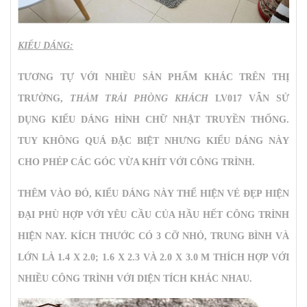
KIỂU DÁNG:
TƯƠNG TỰ VỚI NHIỀU SẢN PHẨM KHÁC TRÊN THỊ
TRƯỜNG,
THẢM TRẢI PHÒNG KHÁCH
LV017 VẪN SỬ
DỤNG KIỂU DÁNG HÌNH CHỮ NHẬT TRUYỀN THỐNG.
TUY KHÔNG QUÁ ĐẶC BIỆT NHƯNG KIỂU DÁNG NÀY
CHO PHÉP CÁC GÓC VỪA KHÍT VỚI CÔNG TRÌNH.
THÊM VÀO ĐÓ, KIỂU DÁNG NÀY THỂ HIỆN VẺ ĐẸP HIỆN
ĐẠI PHÙ HỢP VỚI YÊU CẦU CỦA HẦU HẾT CÔNG TRÌNH
HIỆN NAY. KÍCH THƯỚC CÓ 3 CỠ NHỎ, TRUNG BÌNH VÀ
LỚN LÀ 1.4 X 2.0; 1.6 X 2.3 VÀ 2.0 X 3.0 M THÍCH HỢP VỚI
NHIỀU CÔNG TRÌNH VỚI DIỆN TÍCH KHÁC NHAU.