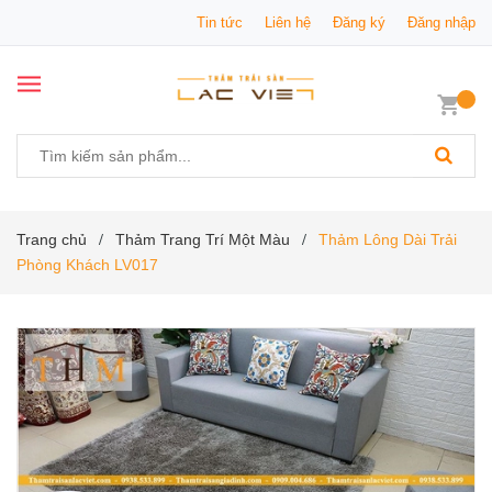
Tin tức
Liên hệ
Đăng ký
Đăng nhập
Trang chủ
Thảm Trang Trí Một Màu
Thảm Lông Dài Trải
/
/
Phòng Khách LV017