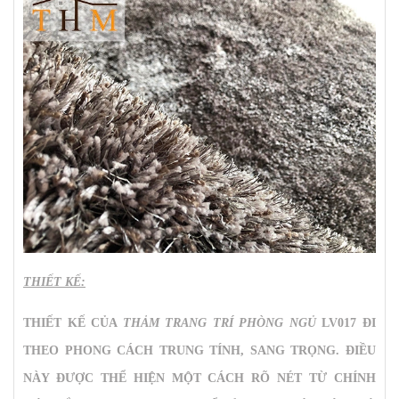
THIẾT KẾ:
THIẾT KẾ CỦA
THẢM TRANG TRÍ PHÒNG NGỦ
LV017 ĐI
THEO PHONG CÁCH TRUNG TÍNH, SANG TRỌNG. ĐIỀU
NÀY ĐƯỢC THỂ HIỆN MỘT CÁCH RÕ NÉT TỪ CHÍNH