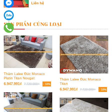
Liên hệ
SẢN PHẨM CÙNG LOẠI
Thảm Lalee Đức Monaco
Platin Titan Nougat
Thảm Lalee Đức Monaco
6.947.991₫
Titan
7.720.000₫
- 10%
6.947.991₫
7.720.000₫
- 10%