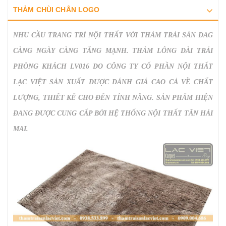
THẢM CHÙI CHÂN LOGO
NHU CẦU TRANG TRÍ NỘI THẤT VỚI THẢM TRẢI SÀN ĐAG
CÀNG NGÀY CÀNG TĂNG MẠNH.
THẢM LÔNG DÀI TRẢI
PHÒNG KHÁCH LV016
DO CÔNG TY CỔ PHẦN NỘI THẤT
LẠC VIỆT SẢN XUẤT ĐƯỢC ĐÁNH GIÁ CAO CẢ VỀ CHẤT
LƯỢNG, THIẾT KẾ CHO ĐẾN TÍNH NĂNG. SẢN PHẨM HIỆN
ĐANG ĐƯỢC CUNG CẤP BỞI HỆ THỐNG NỘI THẤT TÂN HẢI
MAI.