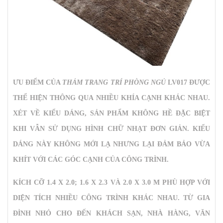
ƯU ĐIỂM CỦA
THẢM TRANG TRÍ PHÒNG NGỦ
LV017 ĐƯỢC
THỂ HIỆN THÔNG QUA NHIỀU KHÍA CẠNH KHÁC NHAU.
XÉT VỀ KIỂU DÁNG, SẢN PHẨM KHÔNG HỀ ĐẶC BIỆT
KHI VẪN SỬ DỤNG HÌNH CHỮ NHẠT ĐƠN GIẢN. KIỂU
DÁNG NÀY KHÔNG MỚI LẠ NHƯNG LẠI ĐẢM BẢO VỪA
KHÍT VỚI CÁC GÓC CẠNH CỦA CÔNG TRÌNH.
KÍCH CỠ 1.4 X 2.0; 1.6 X 2.3 VÀ 2.0 X 3.0 M PHÙ HỢP VỚI
DIỆN TÍCH NHIỀU CÔNG TRÌNH KHÁC NHAU. TỪ GIA
ĐÌNH NHỎ CHO ĐẾN KHÁCH SẠN, NHÀ HÀNG, VĂN