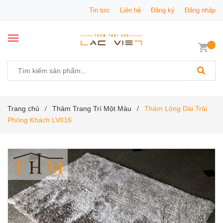
Tin tức
Liên hệ
Đăng ký
Đăng nhập
Trang chủ
Thảm Trang Trí Một Màu
Thảm Lông Dài Trải
/
/
Phòng Khách LV016