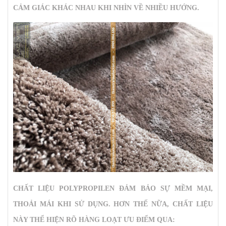
CẢM GIÁC KHÁC NHAU KHI NHÌN VỀ NHIỀU HƯỚNG.
CHẤT LIỆU POLYPROPILEN ĐẢM BẢO SỰ MỀM MẠI,
THOẢI MÁI KHI SỬ DỤNG. HƠN THẾ NỮA, CHẤT LIỆU
NÀY THỂ HIỆN RÕ HÀNG LOẠT ƯU ĐIỂM QUA: