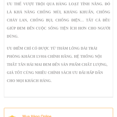
ƯU THẾ VƯỢT TRỘI QUA HÀNG LOẠT TÍNH NĂNG. ĐÓ
LÀ KHẢ NĂNG CHỐNG MÙI, KHÁNG KHUẨN, CHỐNG
CHÁY LAN, CHỐNG BỤI, CHỐNG ĐIỆN… TẤT CẢ ĐỀU
GIÚP ĐEM ĐẾN CUỘC SỐNG TIỆN ÍCH HƠN CHO NGƯỜI
DÙNG.
ƯU ĐIỂM CHỈ CÓ ĐƯỢC TỪ
THẢM LÔNG DÀI TRẢI
PHÒNG KHÁCH LV016
CHÍNH HÃNG. HỆ THỐNG NỘI
THẤT TÂN HẢI MAI ĐEM ĐẾN SẢN PHẨM CHẤT LƯỢNG,
GIÁ TỐT CÙNG NHIỀU CHÍNH SÁCH ƯU ĐÃI HẤP DẪN
CHO MỌI KHÁCH HÀNG.
Mua Hàng Online