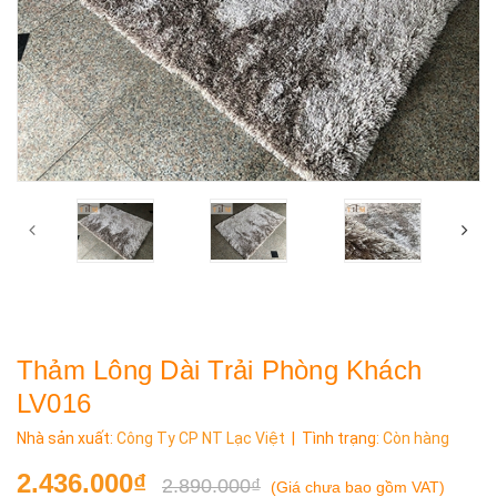
Thảm Lông Dài Trải Phòng Khách
LV016
Nhà sản xuất:
Công Ty CP NT Lạc Việt
| Tình trạng:
Còn hàng
2.436.000₫
2.890.000₫
(
Giá chưa bao gồm VAT
)