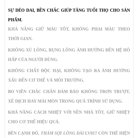
SỰ DẺO DAI, BỀN CHẮC GIÚP TĂNG TUỔI THỌ CHO SẢN
PHẨM.
KHẢ NĂNG GIỮ MÀU TỐT, KHÔNG PHAI MÀU THEO
THỜI GIAN.
KHÔNG XÙ LÔNG, RỤNG LÔNG ẢNH HƯỞNG ĐẾN HỆ HÔ
HẤP CỦA NGƯỜI DÙNG.
KHÔNG CHẤT ĐỘC HẠI, KHÔNG TẠO RA ẢNH HƯỞNG
XẤU ĐẾN CƠ THỂ VÀ MÔI TRƯỜNG.
BO VIỀN CHẮC CHẮN ĐẢM BẢO KHÔNG TRƠN TRƯỢT,
XÊ DỊCH HAY MÀI MÒN TRONG QUÁ TRÌNH SỬ DỤNG.
KHẢ NĂNG CÁCH NHIỆT VỚI NỀN NHÀ TỐT, GIỮ NHIỆT
CHO CƠ THỂ HIỆU QUẢ.
BÊN CẠNH ĐÓ,
THẢM SỢI LÔNG DÀI
LV017 CÒN THỂ HIỆN