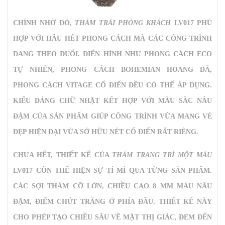
CHÍNH NHỜ ĐÓ,
THẢM TRẢI PHÒNG KHÁCH
LV017 PHÙ
HỢP VỚI HẦU HẾT PHONG CÁCH MÀ CÁC CÔNG TRÌNH
ĐANG THEO ĐUỔI. ĐIỂN HÌNH NHƯ PHONG CÁCH ECO
TỰ NHIÊN, PHONG CÁCH BOHEMIAN HOANG DÃ,
PHONG CÁCH VITAGE CỔ ĐIỂN ĐỀU CÓ THỂ ÁP DỤNG.
KIỂU DÁNG CHỮ NHẬT KẾT HỢP VỚI MÀU SẮC NÂU
ĐẬM CỦA SẢN PHẨM GIÚP CÔNG TRÌNH VỪA MANG VẺ
ĐẸP HIỆN ĐẠI VỪA SỞ HỮU NÉT CỔ ĐIỂN RẤT RIÊNG.
CHƯA HẾT, THIẾT KẾ CỦA
THẢM TRANG TRÍ MỘT MÀU
LV017 CÒN THỂ HIỆN SỰ TỈ MỈ QUA TỪNG SẢN PHẨM.
CÁC SỢI THẢM CỠ LỚN, CHIỀU CAO 8 MM MÀU NÂU
ĐẬM, ĐIỂM CHÚT TRẮNG Ở PHÍA ĐẦU. THIẾT KẾ NÀY
CHO PHÉP TẠO CHIỀU SÂU VỀ MẶT THỊ GIÁC, ĐEM ĐẾN