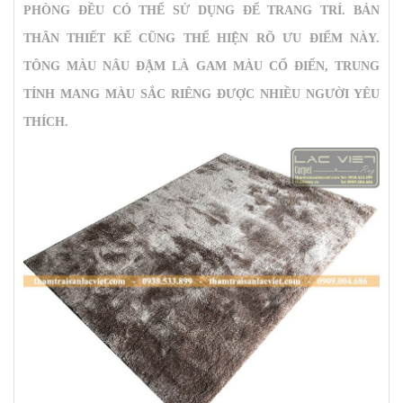
PHÒNG ĐỀU CÓ THỂ SỬ DỤNG ĐỂ TRANG TRÍ. BẢN
THÂN THIẾT KẾ CŨNG THỂ HIỆN RÕ ƯU ĐIỂM NÀY.
TÔNG MÀU NÂU ĐẬM LÀ GAM MÀU CỔ ĐIỂN, TRUNG
TÍNH MANG MÀU SẮC RIÊNG ĐƯỢC NHIỀU NGƯỜI YÊU
THÍCH.