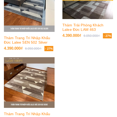
Thảm Trải Phòng Khách
Lalee Đức LAM 463
4.390.000₫
6.050.000₫
- 27%
Thảm Trang Trí Nhập Khẩu
Đức Lalee SEN 502 Silver
4.390.000₫
6.050.000₫
- 27%
Thảm Trang Trí Nhập Khẩu