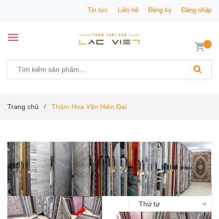
Tin tức
Liên hệ
Đăng ký
Đăng nhập
Trang chủ
Thảm Hoa Văn Hiện Đại
/
Thứ tự