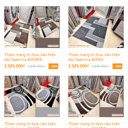
Thảm trang trí hoa văn hiện
Thảm trang trí hoa văn hiện
đại Valencia A009BE
đại Valencia A009S
2.520.000₫
2.520.000₫
2.800.000₫
2.800.000₫
- 10%
- 10%
Thảm trang trí hoa văn hiện
Thảm trang trí hoa văn hiện