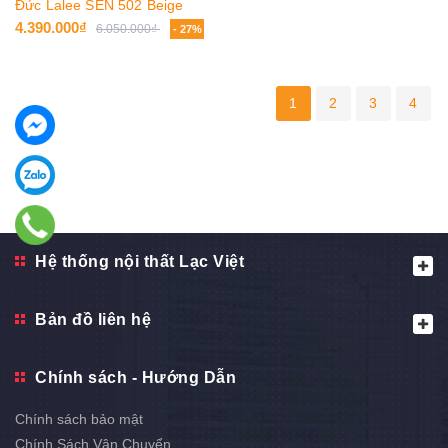
Đức Lalee SEN 502 Beige
4.390.000₫
6.050.000₫
- 27%
1
2
3
4
Hệ thống nội thất Lạc Việt
Bản đồ liên hệ
Chính sách - Hướng Dẫn
Chính sách bảo mật
Chính Sách Vận Chuyển