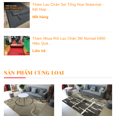
Thảm Lau Chân Sợi Tổng Hợp Stripemat -
Kết Hợp ...
Hết hàng
Thảm Nhựa Rối Lau Chân 3M Nomad 6850 -
Hiệu Quả...
Liên hệ
SẢN PHẨM CÙNG LOẠI