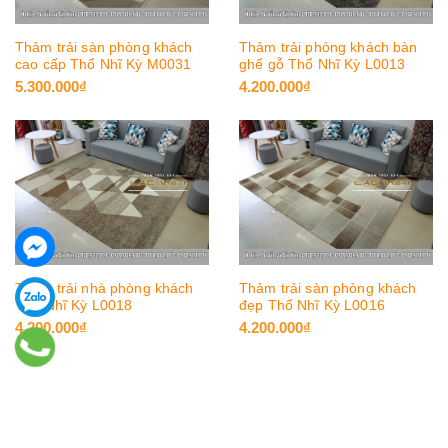
Thảm trải sàn phòng khách
Thảm trải phòng khách bàn
cao cấp Thổ Nhĩ Kỳ M0031
ghế gỗ Thổ Nhĩ Kỳ L0013
5.300.000₫
4.200.000₫
Thảm trải nhà phòng khách
Thảm trải sàn phòng khách
Thổ Nhĩ Kỳ L0018
đẹp Thổ Nhĩ Kỳ L0016
4.200.000₫
4.200.000₫