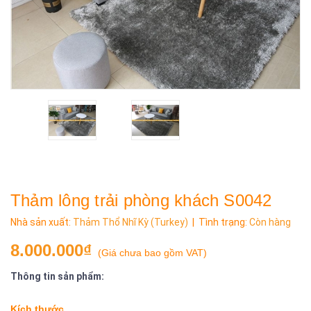
Thảm lông trải phòng khách S0042
Nhà sản xuất:
Thảm Thổ Nhĩ Kỳ (Turkey)
| Tình trạng:
Còn hàng
8.000.000₫
(
Giá chưa bao gồm VAT
)
Thông tin sản phẩm:
Kích thước