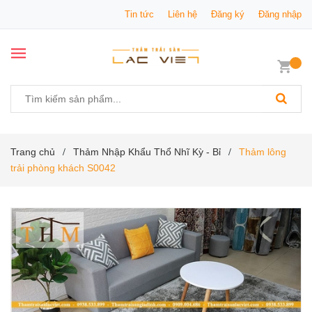
Tin tức
Liên hệ
Đăng ký
Đăng nhập
Trang chủ
Thảm Nhập Khẩu Thổ Nhĩ Kỳ - Bỉ
Thảm lông
/
/
trải phòng khách S0042