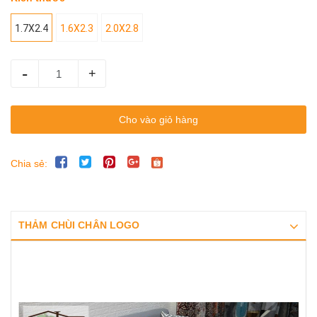
1.7X2.4
1.6X2.3
2.0X2.8
-
+
Cho vào giỏ hàng
Chia sẻ:
THẢM CHÙI CHÂN LOGO