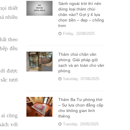
Sảnh ngoài trời thì nên
ọi thiết
dùng loại thảm chùi
chân nào? Gợi ý 4 lựa
uá nhiều
chọn bền – đẹp – chống
trơn
Friday,
15/08/2025
hất theo
 bếp đều
Thảm chùi chân văn
phòng: Giải pháp giữ
sạch và an toàn cho văn
mới được
phòng
sắc tươi
Saturday,
07/06/2025
Thảm Ba Tư phòng thờ
– Sự lựa chọn đẳng cấp
cho không gian linh
 ai cũng
thiêng
hách với
Tuesday,
20/05/2025