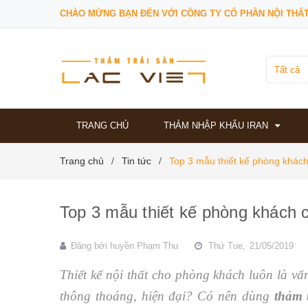
CHÀO MỪNG BẠN ĐẾN VỚI CÔNG TY CỔ PHẦN NỘI THẤT
Tất cả
TRANG CHỦ
THẢM NHẬP KHẨU IRAN
Trang chủ
Tin tức
Top 3 mẫu thiết kế phòng khác
/
/
Top 3 mẫu thiết kế phòng khách 
Đăng bởi
huyền Phạm Thu
Thứ Tue,
21/05/2019
Thiết kế nội thất cho phòng khách luôn là v
thông thoáng, hiện đại? Có nên dùng
thảm 