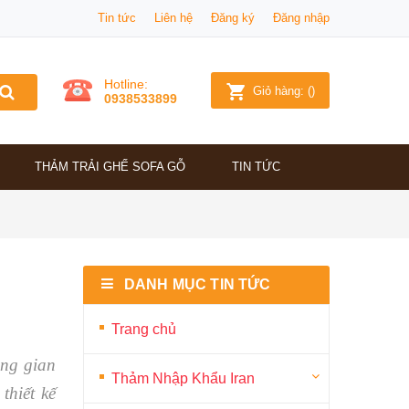
Tin tức
Liên hệ
Đăng ký
Đăng nhập
Hotline:
Giỏ hàng:
(
)
0938533899
THẢM TRẢI GHẾ SOFA GỖ
TIN TỨC
DANH MỤC TIN TỨC
Trang chủ
ông gian
Thảm Nhập Khẩu Iran
thiết kế