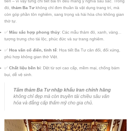
tiên – vì vậy từng chi tiết bài trí đều mang ý nghĩa sâu sắc. Trong
đó,
thảm Ba Tư
không chỉ đơn thuần là vật dụng trang trí, mà
còn góp phần tôn nghiêm, sang trọng và hài hòa cho không gian
thờ tự.
✅
Màu sắc hợp phong thủy
: Các mẫu thảm đỏ, xanh, vàng...
tượng trưng cho tài lộc, phúc đức và sự trang nghiêm.
✅
Hoa văn cổ điển, tinh tế
: Họa tiết Ba Tư cân đối, đối xứng,
phù hợp không gian thờ Việt.
✅
Chất liệu bền bỉ
: Dệt từ sợi cao cấp, mềm mại, chống bám
bụi, dễ vệ sinh.
Tấm thảm Ba Tư nhập khẩu Iran chính hãng
không chỉ đẹp mà còn truyền tải chiều sâu văn
hóa và đẳng cấp thẩm mỹ cho gia chủ.