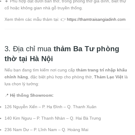
🔸 Phù hợp đặt dưới bàn thờ, trong phòng thờ gia đình, biệt thự
cổ hoặc không gian nhà gỗ truyền thống.
Xem thêm các mẫu thảm tại: 👉
https://thamtraisangiadinh.com
3. Địa chỉ mua
thảm Ba Tư phòng
thờ tại Hà Nội
Nếu bạn đang tìm kiếm nơi cung cấp
thảm trang trí nhập khẩu
chính hãng
, đặc biệt phù hợp cho phòng thờ,
Thảm Lạc Việt
là
lựa chọn lý tưởng:
📍
Hệ thống Showroom:
126 Nguyễn Xiển – P. Hạ Đình – Q. Thanh Xuân
140 Kim Ngưu – P. Thanh Nhàn – Q. Hai Bà Trưng
236 Nam Dư – P. Lĩnh Nam – Q. Hoàng Mai