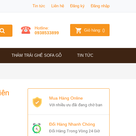
Tin tức
Liên hệ
Đăng ký
Đăng nhập
Hotline:
Giỏ hàng:
(
)
0938533899
THẢM TRẢI GHẾ SOFA GỖ
TIN TỨC
iên
Mua Hàng Online
Với nhiều ưu đãi đang chờ bạn
Đổi Hàng Nhanh Chóng
Đổi Hàng Trong Vòng 24 Giờ