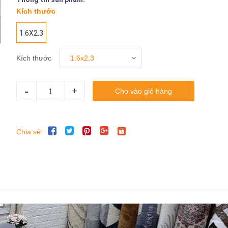
Kích thước
1.6X2.3
Kích thước
-
+
Cho vào giỏ hàng
Chia sẻ: