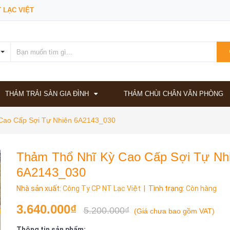
 LẠC VIỆT
THẢM TRẢI SÀN GIA ĐÌNH
THẢM CHÙI CHÂN VĂN PHÒNG
Cao Cấp Sợi Tự Nhiên 6A2143_030
Thảm Thổ Nhĩ Kỳ Cao Cấp Sợi Tự Nh
6A2143_030
Nhà sản xuất:
Công Ty CP NT Lạc Việt
| Tình trạng:
Còn hàng
3.640.000₫
5.200.000₫
(
Giá chưa bao gồm VAT
)
Thông tin sản phẩm: