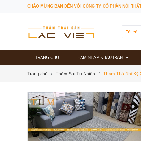
CHÀO MỪNG BẠN ĐẾN VỚI CÔNG TY CỔ PHẦN NỘI THẤT
Tất cả
TRANG CHỦ
THẢM NHẬP KHẨU IRAN
Trang chủ
Thảm Sợi Tự Nhiên
Thảm Thổ Nhĩ Kỳ 
/
/