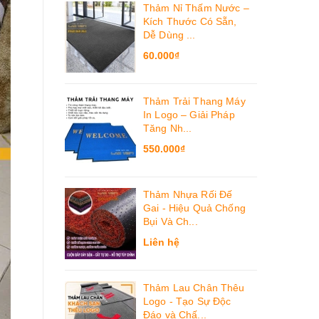
Thảm Nỉ Thấm Nước –
Kích Thước Có Sẵn,
Dễ Dùng ...
60.000₫
Thảm Trải Thang Máy
In Logo – Giải Pháp
Tăng Nh...
550.000₫
Thảm Nhựa Rối Đế
Gai - Hiệu Quả Chống
Bụi Và Ch...
Liên hệ
Thảm Lau Chân Thêu
Logo - Tạo Sự Độc
Đáo và Chấ...