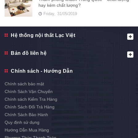
hay kém chất lượng?
Friday,
31/05/2019
Hệ thống nội thất Lạc Việt
Bản đồ liên hệ
Chính sách - Hướng Dẫn
Chính sách bảo mật
Chính Sách Vận Chuyển
Chính sách Kiểm Tra Hàng
Chính Sách Đổi Trả Hàng
Chính Sách Bảo Hành
Quy định sử dụng
Hướng Dẫn Mua Hàng
Phương Thức Thanh Toán