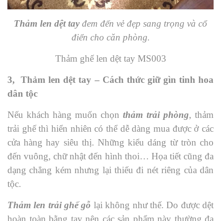
Thảm len dệt tay
đem đến vẻ đẹp sang trọng và cổ
điển cho căn phòng.
Thảm ghế len dệt tay MS003
3, Thảm len dệt tay – Cách thức giữ gìn tinh hoa
dân tộc
Nếu khách hàng muốn chọn
thảm trải phòng
, thảm
trải ghế thì hiển nhiên có thể dễ dàng mua được ở các
cửa hàng hay siêu thị. Những kiểu dáng từ tròn cho
đến vuông, chữ nhật đến hình thoi… Họa tiết cũng đa
dạng chẳng kém nhưng lại thiếu đi nét riêng của dân
tộc.
Thảm len trải ghế gỗ
lại không như thế. Do được dệt
hoàn toàn bằng tay nên các sản phẩm này thường đa