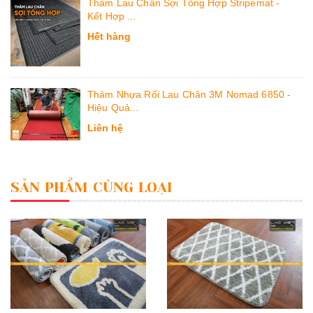
Thảm Lau Chân Sợi Tổng Hợp Stripemat -
Kết Hợp ...
Hết hàng
Thảm Nhựa Rối Lau Chân 3M Nomad 6850 -
Hiệu Quả...
Liên hệ
SẢN PHẨM CÙNG LOẠI