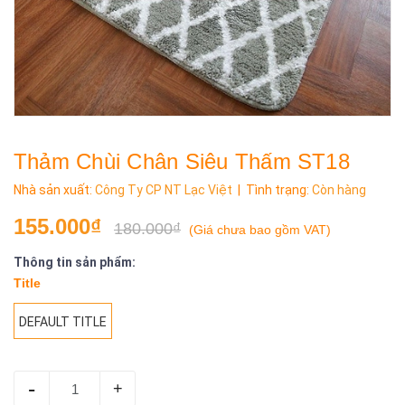
Thảm Chùi Chân Siêu Thấm ST18
Nhà sản xuất:
Công Ty CP NT Lạc Việt
| Tình trạng:
Còn hàng
155.000₫
180.000₫
(
Giá chưa bao gồm VAT
)
Thông tin sản phẩm:
Title
DEFAULT TITLE
-
+