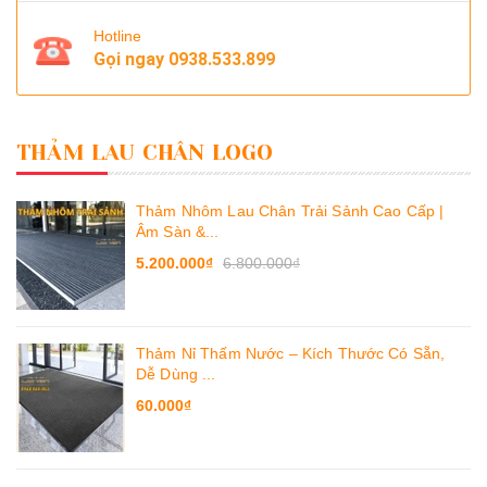
Hotline
Gọi ngay
0938.533.899
THẢM LAU CHÂN LOGO
Thảm Nhôm Lau Chân Trải Sảnh Cao Cấp |
Âm Sàn &...
5.200.000₫
6.800.000₫
Thảm Nỉ Thấm Nước – Kích Thước Có Sẵn,
Dễ Dùng ...
60.000₫