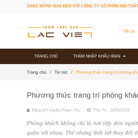
CHÀO MỪNG BẠN ĐẾN VỚI CÔNG TY CỔ PHẦN NỘI THẤT
Tất cả
TRANG CHỦ
THẢM NHẬP KHẨU IRAN
Trang chủ
Tin tức
Phương thức trang trí phòng kh
/
/
Phương thức trang trí phòng khác
Đăng bởi
huyền Phạm Thu
Thứ Fri,
24/05/2019
Phòng khách không chỉ là nơi tiếp đón người
quần với nhau. Thế nhưng thời tiết thay đổi 