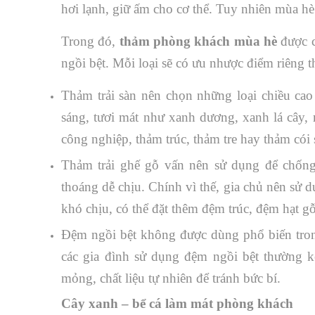
hơi lạnh, giữ ấm cho cơ thể. Tuy nhiên mùa hè 
Trong đó,
thảm phòng khách mùa hè
được c
ngồi bệt. Mỗi loại sẽ có ưu nhược điểm riêng 
Thảm trải sàn nên chọn những loại chiều cao
sáng, tươi mát như xanh dương, xanh lá cây, mà
công nghiệp, thảm trúc, thảm tre hay thảm cói 
Thảm trải ghế gỗ vấn nên sử dụng để chống
thoáng dễ chịu. Chính vì thế, gia chủ nên sử 
khó chịu, có thể đặt thêm đệm trúc, đệm hạt gỗ
Đệm ngồi bệt không được dùng phổ biến tron
các gia đình sử dụng đệm ngồi bệt thường kế
mỏng, chất liệu tự nhiên để tránh bức bí.
Cây xanh – bể cá làm mát phòng khách