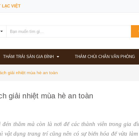
 LẠC VIỆT
THẢM TRẢI SÀN GIA ĐÌNH
THẢM CHÙI CHÂN VĂN PHÒNG
ách giải nhiệt mùa hè an toàn
h giải nhiệt mùa hè an toàn
 đén thăm mà còn là nơi để các thành viên trong gia đ
thì vật dụng trang trí cũng nên có sự biến hóa để vừa là