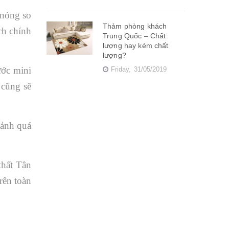
 nóng so
Thảm phòng khách
ch chính
Trung Quốc – Chất
lượng hay kém chất
lượng?
ước mini
Friday,
31/05/2019
 cũng sẽ
cảnh quá
thất Tân
rên toàn