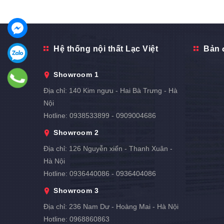
Hệ thống nội thất Lạc Việt
Bản 
Showroom 1
Địa chỉ:
140 Kim ngưu - Hai Bà Trưng - Hà
Nội
Hotline:
0938533899 - 0909004686
Showroom 2
Địa chỉ:
126 Nguyễn xiển - Thanh Xuân -
Hà Nội
Hotline:
0936440086 - 0936404086
Showroom 3
Địa chỉ:
236 Nam Dư - Hoàng Mai - Hà Nội
Hotline:
0968860863