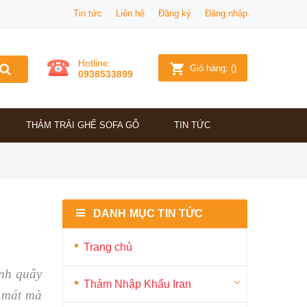
Tin tức
Liên hệ
Đăng ký
Đăng nhập
Hotline:
Giỏ hàng:
(
)
0938533899
THẢM TRẢI GHẾ SOFA GỖ
TIN TỨC
DANH MỤC TIN TỨC
Trang chủ
ình quây
Thảm Nhập Khẩu Iran
m mát mà