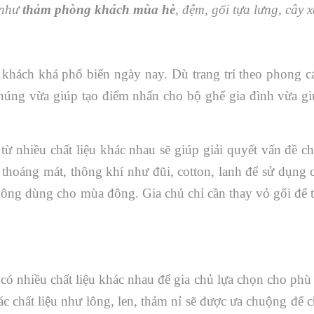
 như
thảm phòng khách mùa hè
, đệm, gối tựa lưng, cây
 khách khá phổ biến ngày nay. Dù trang trí theo phong c
 Chúng vừa giúp tạo điểm nhấn cho bộ ghế gia đình vừa g
từ nhiều chất liệu khác nhau sẽ giúp giải quyết vấn đề c
 thoáng mát, thông khí như đũi, cotton, lanh để sử dụng
 lông dùng cho mùa đông. Gia chủ chỉ cần thay vỏ gối để t
 có nhiều chất liệu khác nhau để gia chủ lựa chọn cho phù
 chất liệu như lông, len, thảm nỉ sẽ được ưa chuộng để c