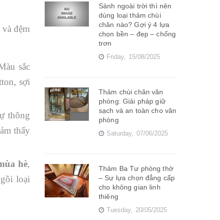
Sảnh ngoài trời thì nên
dùng loại thảm chùi
chân nào? Gợi ý 4 lựa
ỗ và đệm
chọn bền – đẹp – chống
trơn
Friday,
15/08/2025
 Màu sắc
ton, sợi
Thảm chùi chân văn
phòng: Giải pháp giữ
sạch và an toàn cho văn
sự thông
phòng
cảm thấy
Saturday,
07/06/2025
mùa hè
,
Thảm Ba Tư phòng thờ
gồi loại
– Sự lựa chọn đẳng cấp
cho không gian linh
thiêng
Tuesday,
20/05/2025