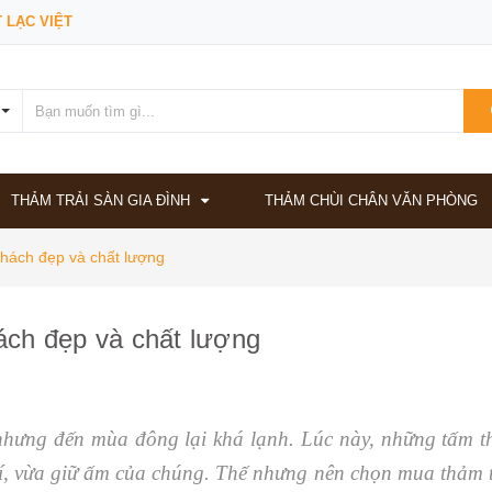
 LẠC VIỆT
THẢM TRẢI SÀN GIA ĐÌNH
THẢM CHÙI CHÂN VĂN PHÒNG
hách đẹp và chất lượng
ch đẹp và chất lượng
nhưng đến mùa đông lại khá lạnh. Lúc này, những tấm t
rí, vừa giữ ấm của chúng. Thế nhưng nên chọn mua thảm t