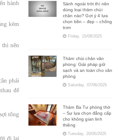
iến hành
Sảnh ngoài trời thì nên
dùng loại thảm chùi
chân nào? Gợi ý 4 lựa
chọn bền – đẹp – chống
tặng kèm
trơn
Friday,
15/08/2025
 thì nên
Thảm chùi chân văn
phòng: Giải pháp giữ
sạch và an toàn cho văn
phòng
cần phải
Saturday,
07/06/2025
 nhau để
Thảm Ba Tư phòng thờ
– Sự lựa chọn đẳng cấp
sợi tổng
cho không gian linh
thiêng
Tuesday,
20/05/2025
i đi lại