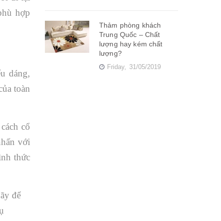
 phù hợp
Thảm phòng khách
Trung Quốc – Chất
lượng hay kém chất
lượng?
Friday,
31/05/2019
ểu dáng,
 của toàn
 cách cổ
nhấn với
ình thức
Hãy để
vụ