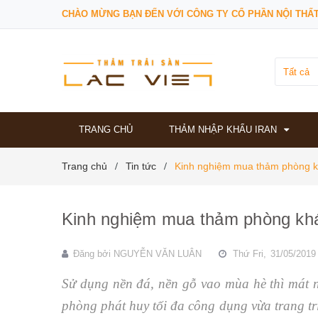
CHÀO MỪNG BẠN ĐẾN VỚI CÔNG TY CỔ PHẦN NỘI THẤT
Tất cả
TRANG CHỦ
THẢM NHẬP KHẨU IRAN
Trang chủ
Tin tức
Kinh nghiệm mua thảm phòng k
/
/
Kinh nghiệm mua thảm phòng khá
Đăng bởi
NGUYỄN VĂN LUÂN
Thứ Fri,
31/05/2019
Sử dụng nền đá, nền gỗ vao mùa hè thì mát 
phòng phát huy tối đa công dụng vừa trang t