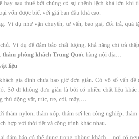
ế hay sau thuế bởi chúng có sự chênh lệch khá lớn khi t
oại vốn được biết với giá ban đầu khá cao.
g. Ví dụ như vận chuyển, tư vấn, bao giá, đổi trả, quà 
chủ. Ví dụ để đảm bảo chất lượng, khả năng chi trả thấp
,
thảm phòng khách Trung Quốc
hàng nội địa…
ật liệu
hách gia đình chưa bao giờ đơn giản. Có vô số vấn đề 
đó. Sở dĩ không đơn giản là bởi có nhiều chất liệu khác
g thú động vật, trúc, tre, cói, mây,…
ới thảm nylon, thảm xốp, thảm sợi len công nghiệp, thảm 
h hợp với thời tiết và công trình khác nhau.
lại đảm bảo có thể dung trong phòng khách – nơi có ngườ