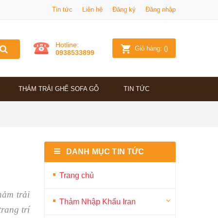
Tin tức
Liên hệ
Đăng ký
Đăng nhập
Hotline:
Giỏ hàng:
(
)
0938533899
THẢM TRẢI GHẾ SOFA GỖ
TIN TỨC
DANH MỤC TIN TỨC
Trang chủ
hảm trải
Thảm Nhập Khẩu Iran
rang trí