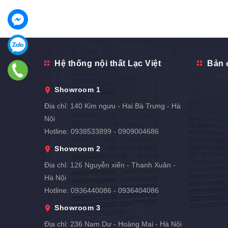
Hệ thống nội thất Lạc Việt
Bản 
Showroom 1
Địa chỉ:
140 Kim ngưu - Hai Bà Trưng - Hà
Nội
Hotline:
0938533899 - 0909004686
Showroom 2
Địa chỉ:
126 Nguyễn xiển - Thanh Xuân -
Hà Nội
Hotline:
0936440086 - 0936404086
Showroom 3
Địa chỉ:
236 Nam Dư - Hoàng Mai - Hà Nội