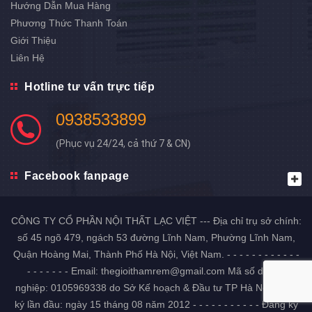
Hướng Dẫn Mua Hàng
Phương Thức Thanh Toán
Giới Thiệu
Liên Hệ
Hotline tư vấn trực tiếp
0938533899
(
Phục vụ 24/24, cả thứ 7 & CN
)
Facebook fanpage
CÔNG TY CỔ PHẦN NỘI THẤT LẠC VIỆT --- Địa chỉ trụ sở chính:
số 45 ngõ 479, ngách 53 đường Lĩnh Nam, Phường Lĩnh Nam,
Quận Hoàng Mai, Thành Phố Hà Nội, Việt Nam. - - - - - - - - - - - -
- - - - - - - Email: thegioithamrem@gmail.com Mã số doanh
nghiệp: 0105969338 do Sở Kế hoạch & Đầu tư TP Hà Nội Đăng
ký lần đầu: ngày 15 tháng 08 năm 2012 - - - - - - - - - - - Đăng ký