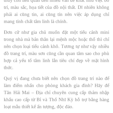
thủy còn liên quan đến nhiều vấn đề khác như việc bố
trí, màu sắc, họa tiết của đồ nội thất. Dĩ nhiên không
phải ai cũng tin, ai cũng tín nên việc áp dụng chỉ
mang tính chất tâm linh là chính.
Đơn cử như gia chủ muốn đặt một tiểu cảnh mini
trong nhà mà bản thân lại mệnh mộc hoặc thổ thì chỉ
nên chọn loại tiểu cảnh khô. Tương tự như vậy nhiều
đồ trang trí, màu sơn cũng cần quan tâm sao cho phù
hợp cả yếu tố tâm linh lẫn tiêu chí đẹp về mặt hình
thức.
Quý vị đang chưa biết nên chọn đồ trang trí nào để
làm điểm nhấn cho phòng khách gia đình? Hãy để
Tân Hải Mai – Địa chỉ chuyên cung cấp thảm nhập
khẩu cao cấp từ Bỉ và Thổ Nhĩ Kỳ hỗ trợ bằng hàng
loạt mẫu thiết kế ấn tượng, độc đáo.