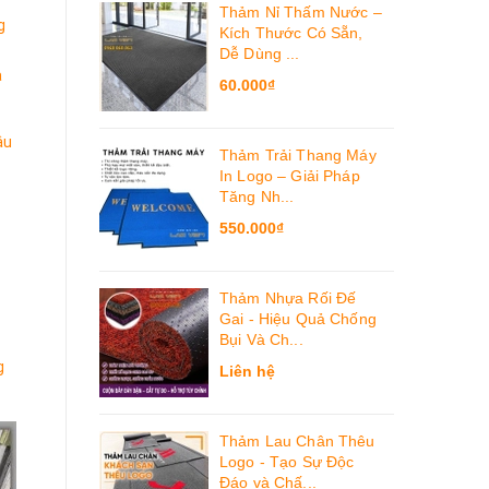
Thảm Nỉ Thấm Nước –
g
Kích Thước Có Sẵn,
Dễ Dùng ...
a
60.000₫
âu
Thảm Trải Thang Máy
In Logo – Giải Pháp
Tăng Nh...
550.000₫
Thảm Nhựa Rối Đế
Gai - Hiệu Quả Chống
Bụi Và Ch...
g
Liên hệ
Thảm Lau Chân Thêu
Logo - Tạo Sự Độc
Đáo và Chấ...