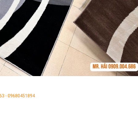
863 - 09680451894