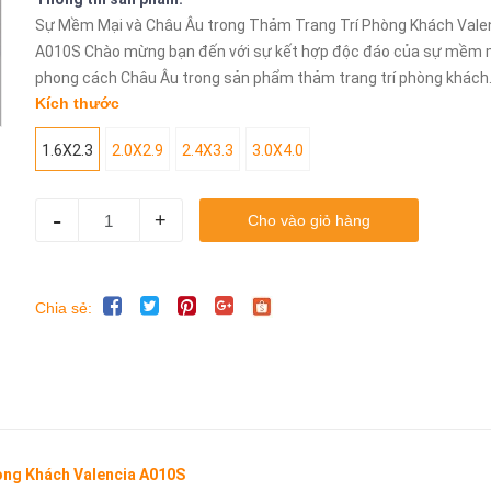
Sự Mềm Mại và Châu Âu trong Thảm Trang Trí Phòng Khách Vale
A010S Chào mừng bạn đến với sự kết hợp độc đáo của sự mềm 
phong cách Châu Âu trong sản phẩm thảm trang trí phòng khách..
Kích thước
1.6X2.3
2.0X2.9
2.4X3.3
3.0X4.0
-
+
Cho vào giỏ hàng
Chia sẻ:
òng Khách Valencia A010S