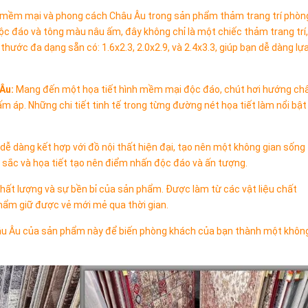
 mềm mại và phong cách Châu Âu trong sản phẩm thảm trang trí phòn
c đáo và tông màu nâu ấm, đây không chỉ là một chiếc thảm trang trí,
ước đa dạng sẵn có: 1.6x2.3, 2.0x2.9, và 2.4x3.3, giúp bạn dễ dàng lự
Âu:
Mang đến một họa tiết hình mềm mại độc đáo, chút hơi hướng ch
m áp. Những chi tiết tinh tế trong từng đường nét họa tiết làm nổi bật
ễ dàng kết hợp với đồ nội thất hiện đại, tạo nên một không gian sống
sắc và họa tiết tạo nên điểm nhấn độc đáo và ấn tượng.
hất lượng và sự bền bỉ của sản phẩm. Được làm từ các vật liệu chất
hẩm giữ được vẻ mới mẻ qua thời gian.
u Âu của sản phẩm này để biến phòng khách của bạn thành một khôn