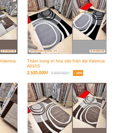
 Valencia
Thảm trang trí hoa văn hiện đại Valencia
A010S
2.520.000₫
2.800.000₫
- 10%