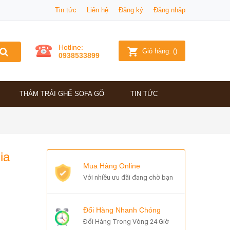
Tin tức
Liên hệ
Đăng ký
Đăng nhập
Hotline:
Giỏ hàng:
(
)
0938533899
THẢM TRẢI GHẾ SOFA GỖ
TIN TỨC
ia
Mua Hàng Online
Với nhiều ưu đãi đang chờ bạn
Đổi Hàng Nhanh Chóng
Đổi Hàng Trong Vòng 24 Giờ