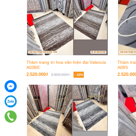
Thảm trang trí hoa văn hiện đại Valencia
Thảm tran
A03BE
A08S
2.520.000₫
2.520.00
2.800.000₫
- 10%