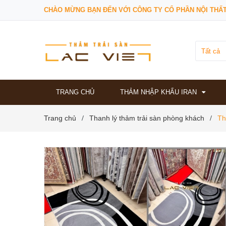
CHÀO MỪNG BẠN ĐẾN VỚI CÔNG TY CỔ PHẦN NỘI THẤT
Tất cả
TRANG CHỦ
THẢM NHẬP KHẨU IRAN
Trang chủ
Thanh lý thảm trải sàn phòng khách
Th
/
/