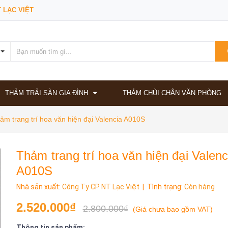
 LẠC VIỆT
THẢM TRẢI SÀN GIA ĐÌNH
THẢM CHÙI CHÂN VĂN PHÒNG
ảm trang trí hoa văn hiện đại Valencia A010S
Thảm trang trí hoa văn hiện đại Valenc
A010S
Nhà sản xuất:
Công Ty CP NT Lạc Việt
| Tình trạng:
Còn hàng
2.520.000₫
2.800.000₫
(
Giá chưa bao gồm VAT
)
Thông tin sản phẩm: