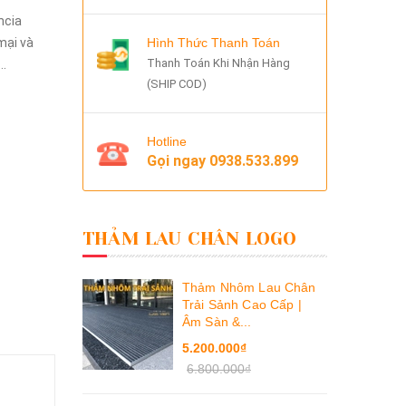
ncia
mại và
Hình Thức Thanh Toán
Thanh Toán Khi Nhận Hàng
.
(SHIP COD)
Hotline
Gọi ngay
0938.533.899
THẢM LAU CHÂN LOGO
Thảm Nhôm Lau Chân
Trải Sảnh Cao Cấp |
Âm Sàn &...
5.200.000₫
6.800.000₫