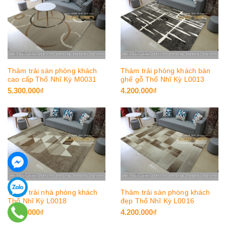
Thảm trải sàn phòng khách
Thảm trải phòng khách bàn
cao cấp Thổ Nhĩ Kỳ M0031
ghế gỗ Thổ Nhĩ Kỳ L0013
5.300.000₫
4.200.000₫
Thảm trải nhà phòng khách
Thảm trải sàn phòng khách
Thổ Nhĩ Kỳ L0018
đẹp Thổ Nhĩ Kỳ L0016
4.200.000₫
4.200.000₫