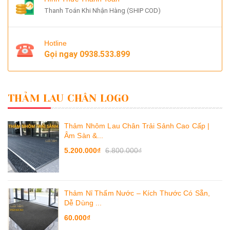
Thanh Toán Khi Nhận Hàng (SHIP COD)
Hotline
Gọi ngay
0938.533.899
THẢM LAU CHÂN LOGO
Thảm Nhôm Lau Chân Trải Sảnh Cao Cấp |
Âm Sàn &...
5.200.000₫
6.800.000₫
Thảm Nỉ Thấm Nước – Kích Thước Có Sẵn,
Dễ Dùng ...
60.000₫