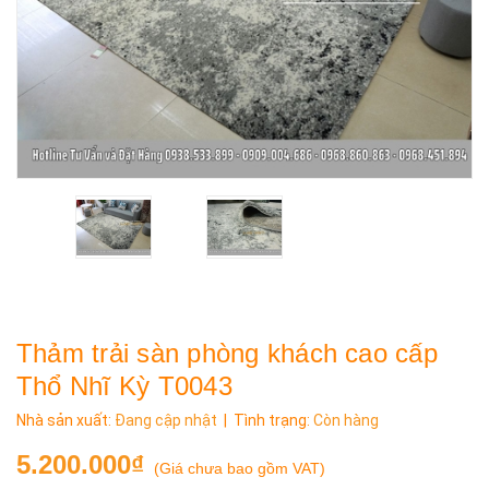
Thảm trải sàn phòng khách cao cấp
Thổ Nhĩ Kỳ T0043
Nhà sản xuất:
Đang cập nhật
| Tình trạng:
Còn hàng
5.200.000₫
(
Giá chưa bao gồm VAT
)