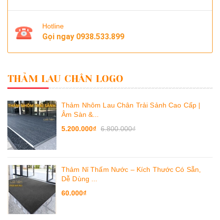
Hotline
Gọi ngay
0938.533.899
THẢM LAU CHÂN LOGO
Thảm Nhôm Lau Chân Trải Sảnh Cao Cấp |
Âm Sàn &...
5.200.000₫
6.800.000₫
Thảm Nỉ Thấm Nước – Kích Thước Có Sẵn,
Dễ Dùng ...
60.000₫