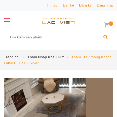
Tin tức
Liên hệ
Đăng ký
Đăng nhập
Trang chủ
Thảm Nhập Khẩu Đức
Thảm Trải Phòng Khách
/
/
Lalee FEE 502 Silver