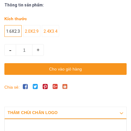
Thông tin sản phẩm:
Kích thước
1.6X2.3
2.0X2.9
2.4X3.4
-
+
Cho vào giỏ hàng
Chia sẻ:
THẢM CHÙI CHÂN LOGO