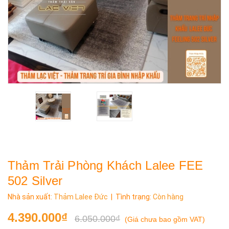
Thảm Trải Phòng Khách Lalee FEE
502 Silver
Nhà sản xuất:
Thảm Lalee Đức
| Tình trạng:
Còn hàng
4.390.000₫
6.050.000₫
(
Giá chưa bao gồm VAT
)