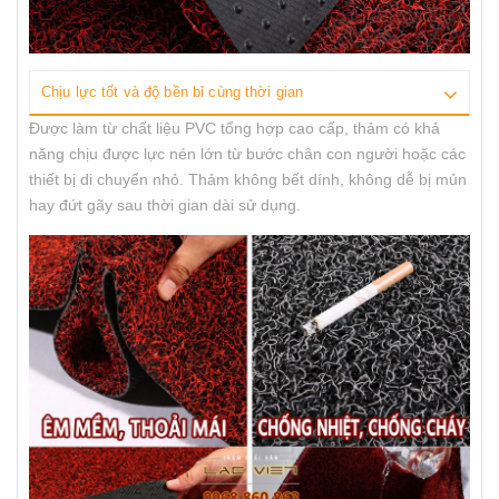
Chịu lực tốt và độ bền bỉ cùng thời gian
Được làm từ chất liệu PVC tổng hợp cao cấp, thảm có khả
năng chịu được lực nén lớn từ bước chân con người hoặc các
thiết bị di chuyển nhỏ. Thảm không bết dính, không dễ bị mủn
hay đứt gãy sau thời gian dài sử dụng.