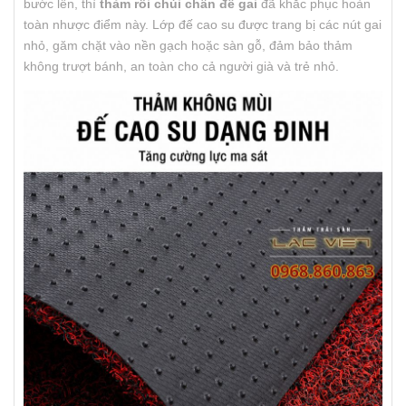
bước lên, thì
thảm rối chùi chân đế gai
đã khắc phục hoàn
toàn nhược điểm này. Lớp đế cao su được trang bị các nút gai
nhỏ, găm chặt vào nền gạch hoặc sàn gỗ, đảm bảo thảm
không trượt bánh, an toàn cho cả người già và trẻ nhỏ.