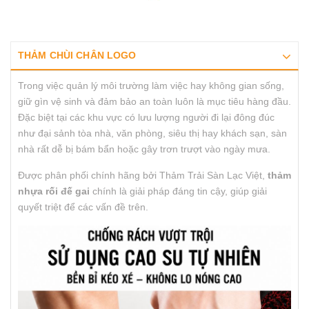
THẢM CHÙI CHÂN LOGO
Trong việc quản lý môi trường làm việc hay không gian sống,
giữ gìn vệ sinh và đảm bảo an toàn luôn là mục tiêu hàng đầu.
Đặc biệt tại các khu vực có lưu lượng người đi lại đông đúc
như đại sảnh tòa nhà, văn phòng, siêu thị hay khách sạn, sàn
nhà rất dễ bị bám bẩn hoặc gây trơn trượt vào ngày mưa.
Được phân phối chính hãng bởi Thảm Trải Sàn Lạc Việt,
thảm
nhựa rối đế gai
chính là giải pháp đáng tin cậy, giúp giải
quyết triệt để các vấn đề trên.