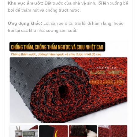
Khu vực ẩm ướt:
Đặt trước cửa nhà vệ sinh, lối lên xuống bể
bơi để thấm hút và chống trượt nước.
Ứng dụng khác:
Lót sàn xe ô tô, trải lối đi hành lang, hoặc
trải tại các khu nhà xưởng sản xuất.