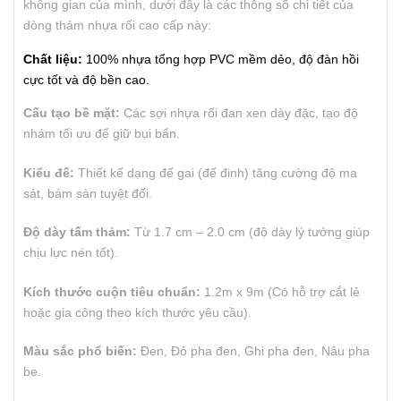
không gian của mình, dưới đây là các thông số chi tiết của
dòng thảm nhựa rối cao cấp này:
Chất liệu:
100% nhựa tổng hợp PVC mềm dẻo, độ đàn hồi
cực tốt và độ bền cao.
Cấu tạo bề mặt:
Các sợi nhựa rối đan xen dày đặc, tạo độ
nhám tối ưu để giữ bụi bẩn.
Kiểu đế:
Thiết kế dạng đế gai (đế đinh) tăng cường độ ma
sát, bám sàn tuyệt đối.
Độ dày tấm thảm:
Từ 1.7 cm – 2.0 cm (độ dày lý tưởng giúp
chịu lực nén tốt).
Kích thước cuộn tiêu chuẩn:
1.2m x 9m (Có hỗ trợ cắt lẻ
hoặc gia công theo kích thước yêu cầu).
Màu sắc phổ biến:
Đen, Đỏ pha đen, Ghi pha đen, Nâu pha
be.