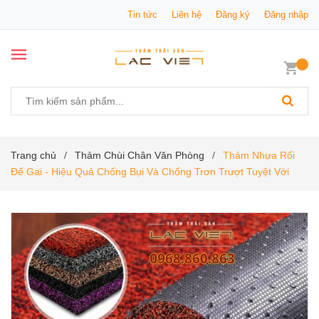
Tin tức
Liên hệ
Đăng ký
Đăng nhập
Trang chủ
Thảm Chùi Chân Văn Phòng
Thảm Nhựa Rối
/
/
Đế Gai - Hiệu Quả Chống Bụi Và Chống Trơn Trượt Tuyệt Vời