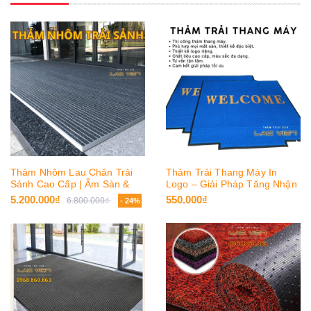
Thảm Nhôm Lau Chân Trải
Thảm Trải Thang Máy In
Sảnh Cao Cấp | Âm Sàn &
Logo – Giải Pháp Tăng Nhận
Trải Nổi
Diện Thương Hiệu
5.200.000₫
550.000₫
6.800.000₫
- 24%