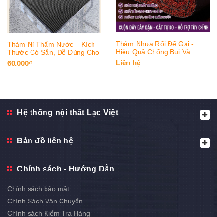
Thảm Nhựa Rối Đế Gai -
Thảm Nỉ Thấm Nước – Kích
Hiệu Quả Chống Bụi Và
Thước Có Sẵn, Dễ Dùng Cho
Chống Trơn Trượt Tuyệt Vời
Mọi Không Gian
Liên hệ
60.000₫
Hệ thống nội thất Lạc Việt
Bản đồ liên hệ
Chính sách - Hướng Dẫn
Chính sách bảo mật
Chính Sách Vận Chuyển
Chính sách Kiểm Tra Hàng