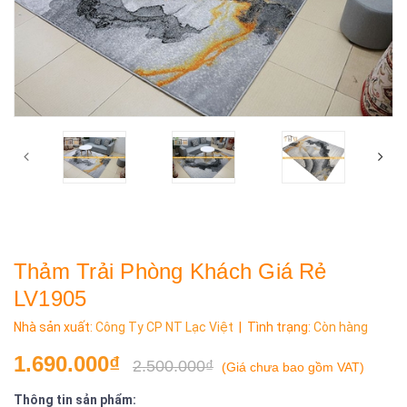
Thảm Trải Phòng Khách Giá Rẻ
LV1905
Nhà sản xuất:
Công Ty CP NT Lạc Việt
| Tình trạng:
Còn hàng
1.690.000₫
2.500.000₫
(
Giá chưa bao gồm VAT
)
Thông tin sản phẩm: