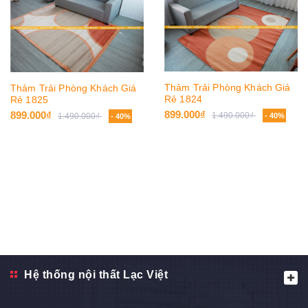
Thảm Trải Phòng Khách Giá
Thảm Trải Phòng Khách Giá
Rẻ 1824
Rẻ 1825
899.000₫
899.000₫
1.490.000₫
1.490.000₫
- 40%
- 40%
Hệ thống nội thất Lạc Việt