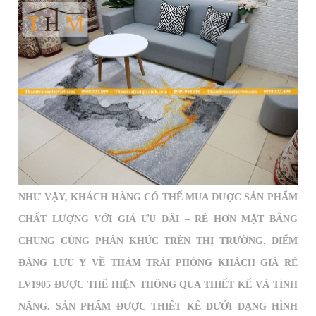
NHƯ VẬY, KHÁCH HÀNG CÓ THỂ MUA ĐƯỢC SẢN PHẨM
CHẤT LƯỢNG VỚI GIÁ ƯU ĐÃI – RẺ HƠN MẶT BẰNG
CHUNG CÙNG PHÂN KHÚC TRÊN THỊ TRƯỜNG. ĐIỂM
ĐÁNG LƯU Ý VỀ
THẢM TRẢI PHÒNG KHÁCH GIÁ RẺ
LV1905
ĐƯỢC THỂ HIỆN THÔNG QUA THIẾT KẾ VÀ TÍNH
NĂNG. SẢN PHẨM ĐƯỢC THIẾT KẾ DƯỚI DẠNG HÌNH