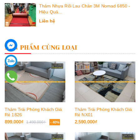
Thảm Nhựa Rối Lau Chân 3M Nomad 6850 -
Hiệu Quả...
Liên hệ
SẢN PHẨM CÙNG LOẠI
Thảm Trải Phòng Khách Giá
Thảm Trải Phòng Khách Giá
Rẻ 1826
Rẻ NX01
899.000₫
2.590.000₫
1.490.000₫
- 40%