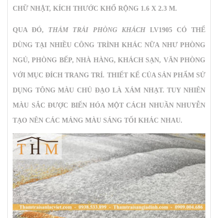
CHỮ NHẬT, KÍCH THƯỚC KHỔ RỘNG 1.6 X 2.3 M.
QUA ĐÓ,
THẢM TRẢI PHÒNG KHÁCH
LV1905 CÓ THỂ
DÙNG TẠI NHIỀU CÔNG TRÌNH KHÁC NỮA NHƯ PHÒNG
NGỦ, PHÒNG BẾP, NHÀ HÀNG, KHÁCH SẠN, VĂN PHÒNG
VỚI MỤC ĐÍCH TRANG TRÍ. THIẾT KẾ CỦA SẢN PHẨM SỬ
DỤNG TÔNG MÀU CHỦ ĐẠO LÀ XÁM NHẠT. TUY NHIÊN
MÀU SẮC ĐƯỢC BIẾN HÓA MỘT CÁCH NHUẦN NHUYỄN
TẠO NÊN CÁC MẢNG MÀU SÁNG TỐI KHÁC NHAU.