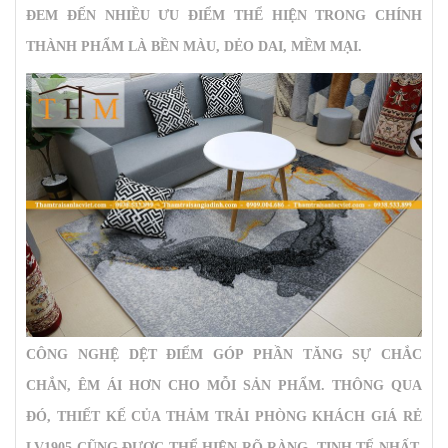
ĐEM ĐẾN NHIỀU ƯU ĐIỂM THỂ HIỆN TRONG CHÍNH
THÀNH PHẨM LÀ BỀN MÀU, DẺO DAI, MỀM MẠI.
CÔNG NGHỆ DỆT ĐIỂM GÓP PHẦN TĂNG SỰ CHẮC
CHẮN, ÊM ÁI HƠN CHO MỖI SẢN PHẨM. THÔNG QUA
ĐÓ, THIẾT KẾ CỦA
THẢM TRẢI PHÒNG KHÁCH GIÁ RẺ
LV1905
CŨNG ĐƯỢC THỂ HIỆN RÕ RÀNG, TINH TẾ NHẤT.