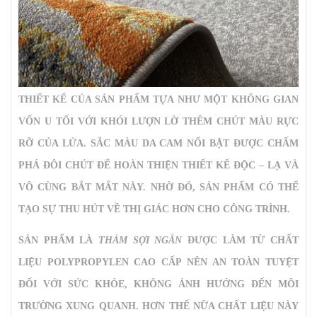
THIẾT KẾ CỦA SẢN PHẨM TỰA NHƯ MỘT KHÔNG GIAN
VỐN U TỐI VỚI KHÓI LƯỢN LỜ THÊM CHÚT MÀU RỰC
RỠ CỦA LỬA. SẮC MÀU DA CAM NỔI BẬT ĐƯỢC CHẤM
PHÁ ĐÔI CHÚT ĐỂ HOÀN THIỆN THIẾT KẾ ĐỘC – LẠ VÀ
VÔ CÙNG BẮT MẮT NÀY. NHỜ ĐÓ, SẢN PHẨM CÓ THỂ
TẠO SỰ THU HÚT VỀ THỊ GIÁC HƠN CHO CÔNG TRÌNH.
SẢN PHẨM LÀ
THẢM SỢI NGẮN
ĐƯỢC LÀM TỪ CHẤT
LIỆU POLYPROPYLEN CAO CẤP NÊN AN TOÀN TUYỆT
ĐỐI VỚI SỨC KHỎE, KHÔNG ẢNH HƯỚNG ĐẾN MÔI
TRƯỜNG XUNG QUANH. HƠN THẾ NỮA CHẤT LIỆU NÀY