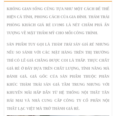
KHÔNG GIAN SỐNG CŨNG TỰA NHƯ MỘT CÁCH ĐỂ THỂ
HIỆN CÁ TÍNH, PHONG CÁCH CỦA GIA ĐÌNH.
THẢM TRẢI
PHÒNG KHÁCH GIÁ RẺ LV1905
LÀ NÉT CHẤM PHÁ ẤN
TƯỢNG VỀ MẶT THẨM MỸ CHO MỖI CÔNG TRÌNH.
SẢN PHẨM TUY GỌI LÀ
THẢM TRẢI SÀN GIÁ RẺ
NHƯNG
NẾU SO SÁNH VỚI CÁC MẶT HÀNG TRÊN THỊ TRƯỜNG
THÌ CÓ LẼ GIÁ CHẲNG ĐƯỢC COI LÀ THẤP. THỰC CHẤT
GIÁ RẺ Ở ĐÂY DỰA TRÊN CHẤT LƯỢNG, TÍNH NĂNG MÀ
ĐÁNH GIÁ. GIÁ GỐC CỦA SẢN PHẨM THUỘC PHÂN
KHÚC THẢM TRẢI SÀN GIÁ TẦM TRUNG NHƯNG VỚI
KHUYẾN MÃI HẤP DẪN TỪ HỆ THỐNG NỘI THẤT TÂN
HẢI MAI VÀ NHÀ CUNG CẤP CÔNG TY CỔ PHẦN NỘI
THẤT LẠC VIỆT MÀ TRỞ THÀNH GIÁ RẺ.