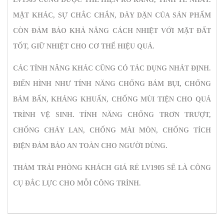
MẶT KHÁC, SỰ CHẮC CHẮN, DÀY DẶN CỦA SẢN PHẨM
CÒN ĐẢM BẢO KHẢ NĂNG CÁCH NHIỆT VỚI MẶT ĐẤT
TỐT, GIỮ NHIỆT CHO CƠ THỂ HIỆU QUẢ.
CÁC TÍNH NĂNG KHÁC CŨNG CÓ TÁC DỤNG NHÁT ĐỊNH.
ĐIỂN HÌNH NHƯ TÍNH NĂNG CHỐNG BÁM BỤI, CHỐNG
BÁM BẨN, KHÁNG KHUẨN, CHỐNG MÙI TIỆN CHO QUÁ
TRÌNH VỆ SINH. TÍNH NĂNG CHỐNG TRƠN TRƯỢT,
CHỐNG CHÁY LAN, CHỐNG MÀI MÒN, CHỐNG TÍCH
ĐIỆN ĐẢM BẢO AN TOÀN CHO NGƯỜI DÙNG.
THẢM TRẢI PHÒNG KHÁCH GIÁ RẺ LV1905
SẼ LÀ CÔNG
CỤ ĐẮC LỰC CHO MỖI CÔNG TRÌNH.