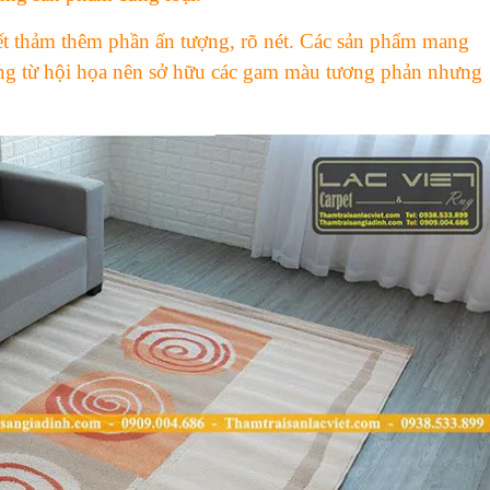
iết thảm thêm phần ấn tượng, rõ nét. Các sản phẩm mang
ưởng từ hội họa nên sở hữu các gam màu tương phản nhưng