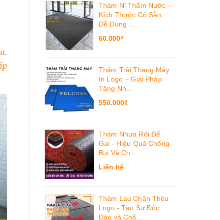
Thảm Nỉ Thấm Nước –
Kích Thước Có Sẵn,
Dễ Dùng ...
60.000₫
u.
ập
Thảm Trải Thang Máy
In Logo – Giải Pháp
Tăng Nh...
550.000₫
Thảm Nhựa Rối Đế
Gai - Hiệu Quả Chống
Bụi Và Ch...
Liên hệ
Thảm Lau Chân Thêu
Logo - Tạo Sự Độc
Đáo và Chấ...