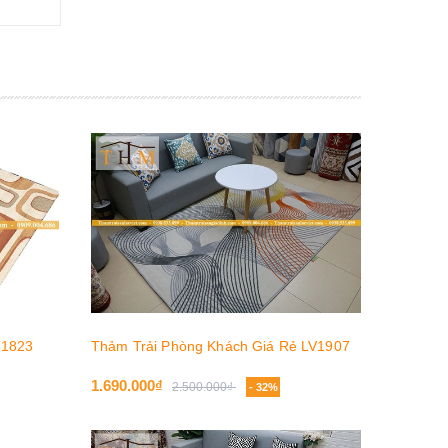
 1823
Thảm Trải Phòng Khách Giá Rẻ LV1907
1.690.000₫
2.500.000₫
- 32%