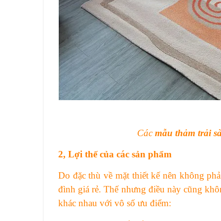
Các
mẫu thảm trải s
2,
Lợi thế của các sản phẩm
Do đặc thù về mặt thiết kế nên không phả
đình giá rẻ. Thế nhưng điều này cũng khô
khác nhau với vô số ưu điểm: