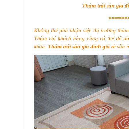
Thảm trải sàn gia đì
======
Không thể phủ nhận việc thị trưởng thảm
Thậm chí khách hàng cũng có thể dễ d
khẩu.
Thảm trải sàn gia đình giá rẻ
vẫn m