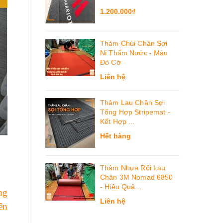
1.200.000₫
Thảm Chùi Chân Sợi
Nỉ Thấm Nước - Màu
Đỏ Cờ
Liên hệ
Thảm Lau Chân Sợi
Tổng Hợp Stripemat -
Kết Hợp ...
Hết hàng
Thảm Nhựa Rối Lau
Chân 3M Nomad 6850
- Hiệu Quả...
ng
Liên hệ
ên