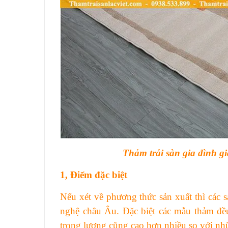
Thảm trải sàn gia đình gi
1,
Điểm đặc biệt
Nếu xét về phương thức sản xuất thì các
nghệ châu Âu. Đặc biệt các mẫu thảm đều
trọng lượng cũng cao hơn nhiều so với nh