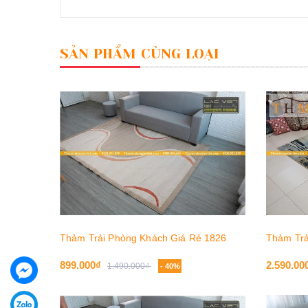
SẢN PHẨM CÙNG LOẠI
Thảm Trải Phòng Khách Giá Rẻ 1826
Thảm Trả
899.000₫
2.590.00
1.490.000₫
- 40%