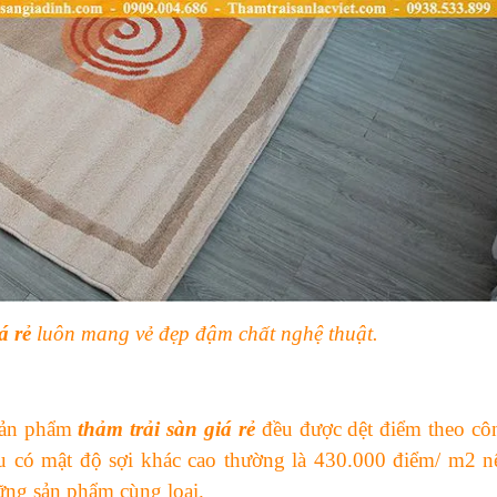
á rẻ
luôn mang vẻ đẹp đậm chất nghệ thuật.
 sản phẩm
thảm trải sàn giá rẻ
đều được dệt điểm theo cô
 có mật độ sợi khác cao thường là 43
0.000 điểm/ m2 n
ững sản phẩm cùng loại.