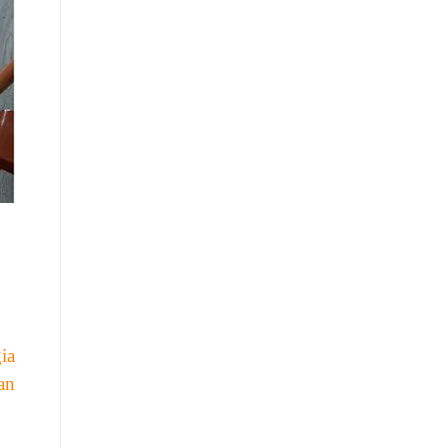
ia
an