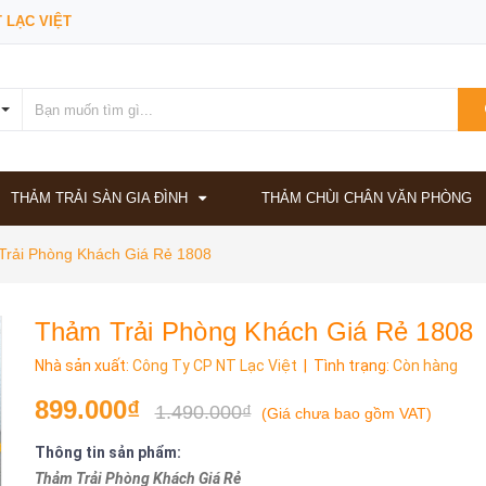
 LẠC VIỆT
THẢM TRẢI SÀN GIA ĐÌNH
THẢM CHÙI CHÂN VĂN PHÒNG
Trải Phòng Khách Giá Rẻ 1808
Thảm Trải Phòng Khách Giá Rẻ 1808
Nhà sản xuất:
Công Ty CP NT Lạc Việt
| Tình trạng:
Còn hàng
899.000₫
1.490.000₫
(
Giá chưa bao gồm VAT
)
Thông tin sản phẩm:
Thảm Trải Phòng Khách Giá Rẻ