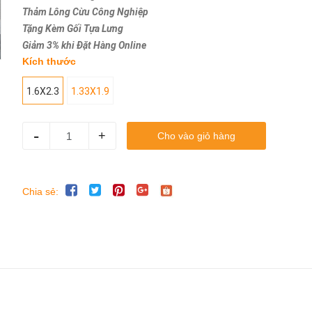
Thảm Lông Cừu Công Nghiệp
Tặng Kèm Gối Tựa Lưng
Giảm 3% khi Đặt Hàng Online
Kích thước
1.6X2.3
1.33X1.9
-
+
Cho vào giỏ hàng
Chia sẻ: