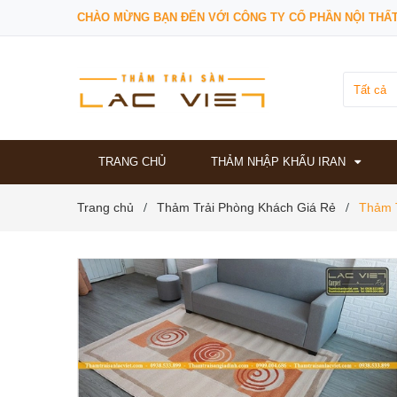
CHÀO MỪNG BẠN ĐẾN VỚI CÔNG TY CỔ PHẦN NỘI THẤT
Tất cả
TRANG CHỦ
THẢM NHẬP KHẨU IRAN
Trang chủ
Thảm Trải Phòng Khách Giá Rẻ
Thảm 
/
/