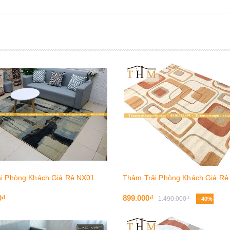
i Phòng Khách Giá Rẻ NX01
Thảm Trải Phòng Khách Giá Rẻ
0₫
899.000₫
1.490.000₫
- 40%