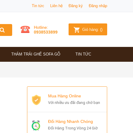
Tin tức
Liên hệ
Đăng ký
Đăng nhập
Hotline:
Giỏ hàng:
(
)
0938533899
THẢM TRẢI GHẾ SOFA GỖ
TIN TỨC
Mua Hàng Online
Với nhiều ưu đãi đang chờ bạn
Đổi Hàng Nhanh Chóng
Đổi Hàng Trong Vòng 24 Giờ