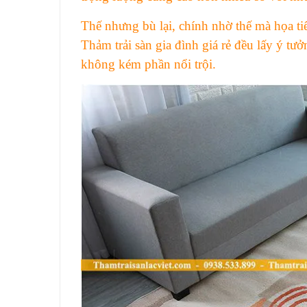
Thế nhưng bù lại, chính nhờ thế mà họa t
Thảm trải sàn gia đình giá rẻ đều lấy ý t
không kém phần nổi trội.