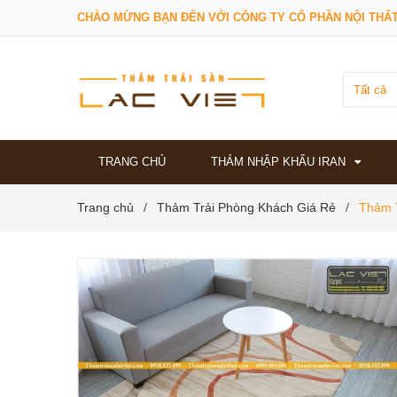
CHÀO MỪNG BẠN ĐẾN VỚI CÔNG TY CỔ PHẦN NỘI THẤT
Tất cả
TRANG CHỦ
THẢM NHẬP KHẨU IRAN
Trang chủ
Thảm Trải Phòng Khách Giá Rẻ
Thảm 
/
/