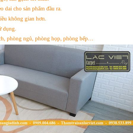
o dai cho sản phẩm đầu ra.
iều không gian hơn.
sử dụng.
ách, phòng ngủ, phòng họp, phòng bếp…