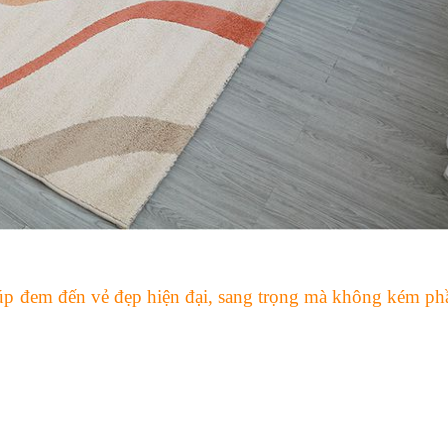
iúp đem đến vẻ đẹp hiện đại, sang trọng mà không kém ph