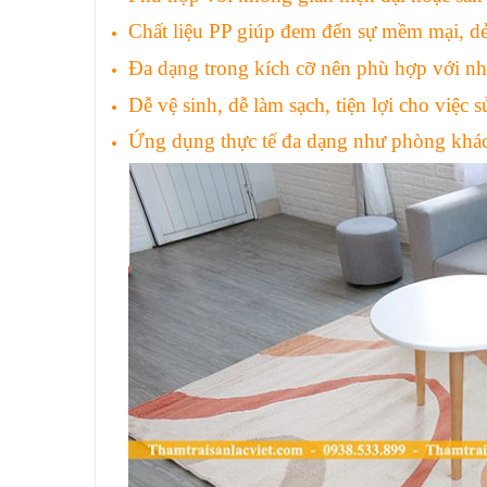
Chất liệu PP giúp đem đến sự mềm mại, dẻ
Đa dạng trong kích cỡ nên phù hợp với nh
Dễ vệ sinh, dễ làm sạch, tiện lợi cho việc 
Ứng dụng thực tế đa dạng như phòng kh