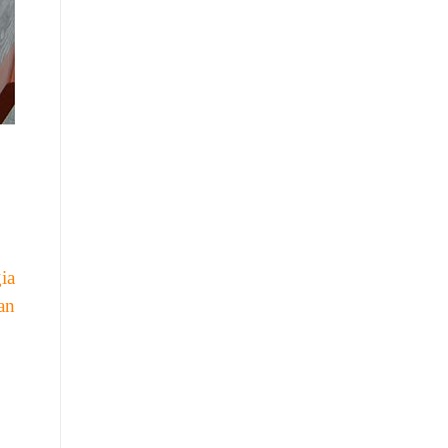
ia
an