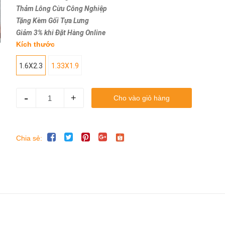
Thảm Lông Cừu Công Nghiệp
Tặng Kèm Gối Tựa Lưng
Giảm 3% khi Đặt Hàng Online
Kích thước
1.6X2.3
1.33X1.9
-
+
Cho vào giỏ hàng
Chia sẻ: