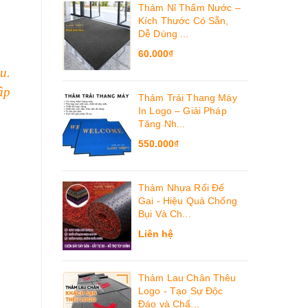
Thảm Nỉ Thấm Nước –
Kích Thước Có Sẵn,
Dễ Dùng ...
60.000₫
u.
ập
Thảm Trải Thang Máy
In Logo – Giải Pháp
Tăng Nh...
550.000₫
Thảm Nhựa Rối Đế
Gai - Hiệu Quả Chống
Bụi Và Ch...
Liên hệ
Thảm Lau Chân Thêu
Logo - Tạo Sự Độc
Đáo và Chấ...