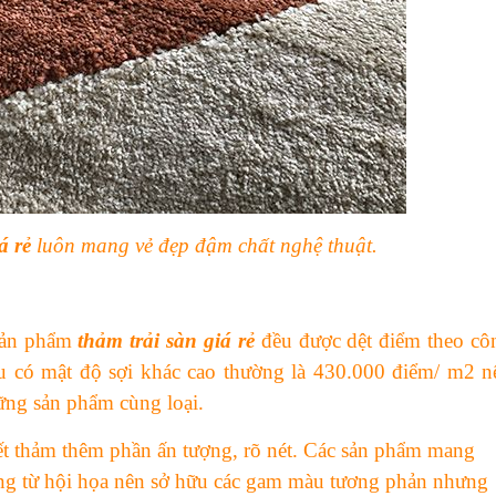
á rẻ
luôn mang vẻ đẹp đậm chất nghệ thuật.
 sản phẩm
thảm trải sàn giá rẻ
đều được dệt điểm theo cô
 có mật độ sợi khác cao thường là 43
0.000 điểm/ m2 n
ững sản phẩm cùng loại.
iết thảm thêm phần ấn tượng, rõ nét. Các sản phẩm mang
ưởng từ hội họa nên sở hữu các gam màu tương phản nhưng