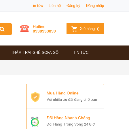
Tin tức
Liên hệ
Đăng ký
Đăng nhập
Hotline:
Giỏ hàng:
(
)
0938533899
THẢM TRẢI GHẾ SOFA GỖ
TIN TỨC
Mua Hàng Online
Với nhiều ưu đãi đang chờ bạn
Đổi Hàng Nhanh Chóng
Đổi Hàng Trong Vòng 24 Giờ