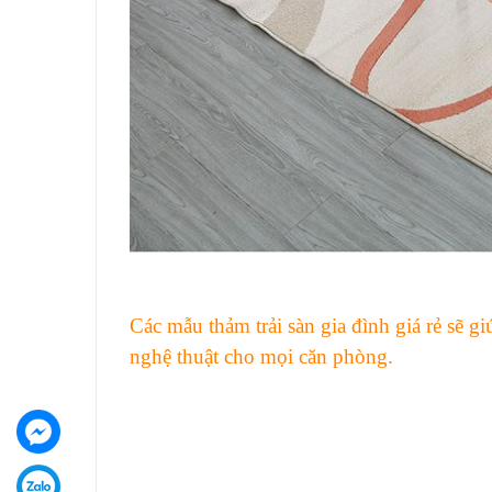
Các mẫu thảm trải sàn gia đình giá rẻ
sẽ g
nghệ thuật cho mọi căn phòng.