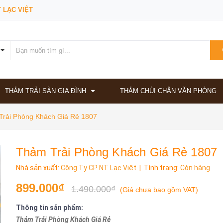
 LẠC VIỆT
THẢM TRẢI SÀN GIA ĐÌNH
THẢM CHÙI CHÂN VĂN PHÒNG
Trải Phòng Khách Giá Rẻ 1807
Thảm Trải Phòng Khách Giá Rẻ 1807
Nhà sản xuất:
Công Ty CP NT Lạc Việt
| Tình trạng:
Còn hàng
899.000₫
1.490.000₫
(
Giá chưa bao gồm VAT
)
Thông tin sản phẩm:
Thảm Trải Phòng Khách Giá Rẻ