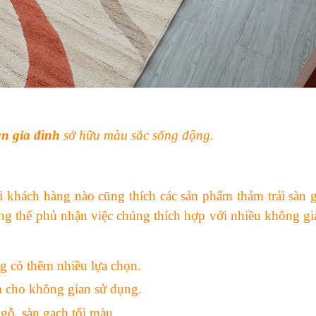
àn gia đình
sở hữu màu sắc sống động.
i khách hàng nào cũng thích các sản phẩm thảm trải sàn g
ng thể phủ nhận việc chúng thích hợp với nhiều không gi
ng có thêm nhiều lựa chọn.
m cho không gian sử dụng.
gỗ, sàn gạch tối màu.