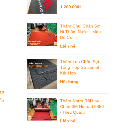
1.200.000₫
Thảm Chùi Chân Sợi
Nỉ Thấm Nước - Màu
Đỏ Cờ
Liên hệ
Thảm Lau Chân Sợi
Tổng Hợp Stripemat -
Kết Hợp ...
Hết hàng
ng
ên
Thảm Nhựa Rối Lau
Chân 3M Nomad 6850
- Hiệu Quả...
Liên hệ