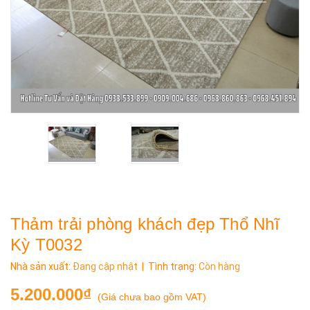
Thảm trải phòng khách đẹp Thổ Nhĩ
Kỳ T0032
Nhà sản xuất:
Đang cập nhật
| Tình trạng:
Còn hàng
5.200.000₫
(
Giá chưa bao gồm VAT
)