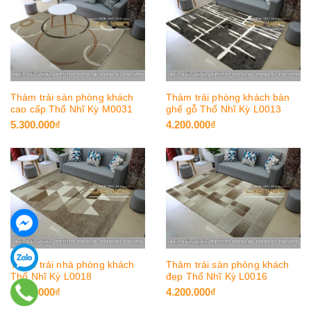
Thảm trải sàn phòng khách
Thảm trải phòng khách bàn
cao cấp Thổ Nhĩ Kỳ M0031
ghế gỗ Thổ Nhĩ Kỳ L0013
5.300.000₫
4.200.000₫
Thảm trải nhà phòng khách
Thảm trải sàn phòng khách
Thổ Nhĩ Kỳ L0018
đẹp Thổ Nhĩ Kỳ L0016
4.200.000₫
4.200.000₫