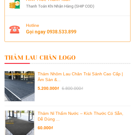
Thanh Toán Khi Nhận Hàng (SHIP COD)
Hotline
Gọi ngay
0938.533.899
THẢM LAU CHÂN LOGO
Thảm Nhôm Lau Chân Trải Sảnh Cao Cấp |
Âm Sàn &...
5.200.000₫
6.800.000₫
Thảm Nỉ Thấm Nước – Kích Thước Có Sẵn,
Dễ Dùng ...
60.000₫