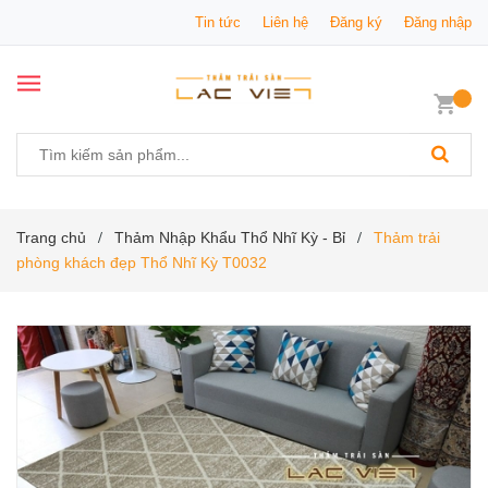
Tin tức
Liên hệ
Đăng ký
Đăng nhập
Trang chủ
Thảm Nhập Khẩu Thổ Nhĩ Kỳ - Bỉ
Thảm trải
/
/
phòng khách đẹp Thổ Nhĩ Kỳ T0032