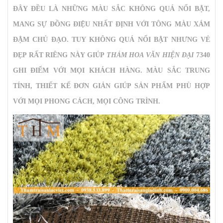
ĐÂY ĐỀU LÀ NHỮNG MÀU SẮC KHÔNG QUÁ NỔI BẬT,
MANG SỰ ĐỒNG ĐIỆU NHẤT ĐỊNH VỚI TÔNG MÀU XÁM
ĐẬM CHỦ ĐẠO. TUY KHÔNG QUÁ NỔI BẬT NHƯNG VẺ
ĐẸP RẤT RIÊNG NÀY GIÚP
THẢM HOA VĂN HIỆN ĐẠI
7340
GHI ĐIỂM VỚI MỌI KHÁCH HÀNG. MÀU SẮC TRUNG
TÍNH, THIẾT KẾ ĐƠN GIẢN GIÚP SẢN PHẨM PHÙ HỢP
VỚI MỌI PHONG CÁCH, MỌI CÔNG TRÌNH.