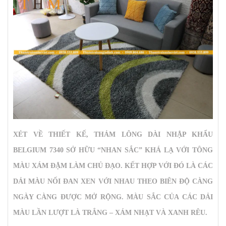
XÉT VỀ THIẾT KẾ,
THẢM LÔNG DÀI NHẬP KHẨU
BELGIUM 7340
SỞ HỮU “NHAN SẮC” KHÁ LẠ VỚI TÔNG
MÀU XÁM ĐẬM LÀM CHỦ ĐẠO. KẾT HỢP VỚI ĐÓ LÀ CÁC
DẢI MÀU NỐI ĐAN XEN VỚI NHAU THEO BIÊN ĐỘ CÀNG
NGÀY CÀNG ĐƯỢC MỞ RỘNG. MÀU SẮC CỦA CÁC DẢI
MÀU LẦN LƯỢT LÀ TRẮNG – XÁM NHẠT VÀ XANH RÊU.