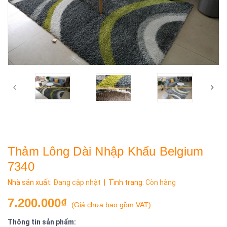
Thảm Lông Dài Nhập Khẩu Belgium
7340
Nhà sản xuất:
Đang cập nhật
| Tình trạng:
Còn hàng
7.200.000₫
(
Giá chưa bao gồm VAT
)
Thông tin sản phẩm: