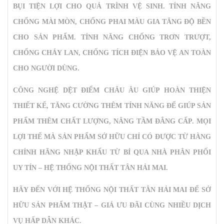
BỤI TIỆN LỢI CHO QUÁ TRÌNH VỆ SINH. TÍNH NĂNG
CHỐNG MÀI MÒN, CHỐNG PHAI MÀU GIA TĂNG ĐỘ BỀN
CHO SẢN PHẨM. TÍNH NĂNG CHỐNG TRƠN TRƯỢT,
CHỐNG CHÁY LAN, CHỐNG TÍCH ĐIỆN BẢO VỆ AN TOÀN
CHO NGƯỜI DÙNG.
CÔNG NGHỆ DỆT ĐIỂM CHÂU ÂU GIÚP HOÀN THIỆN
THIẾT KẾ, TĂNG CƯỜNG THÊM TÍNH NĂNG ĐỂ GIÚP SẢN
PHẨM THÊM CHẤT LƯỢNG, NÂNG TẦM ĐẲNG CẤP. MỌI
LỢI THẾ MÀ SẢN PHẨM SỞ HỮU CHỈ CÓ ĐƯỢC TỪ HÀNG
CHÍNH HÃNG NHẬP KHẨU TỪ BỈ QUA NHÀ PHÂN PHỐI
UY TÍN – HỆ THỐNG NỘI THẤT TÂN HẢI MAI.
HÃY ĐẾN VỚI HỆ THỐNG NỘI THẤT TÂN HẢI MAI ĐỂ SỞ
HỮU SẢN PHẨM THẬT – GIÁ ƯU ĐÃI CÙNG NHIỀU DỊCH
VỤ HẤP DẪN KHÁC.