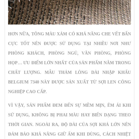
HƠN NỮA, TÔNG MÀU XÁM CÓ KHẢ NĂNG CHE VẾT BẨN
CỰC TỐT NÊN ĐƯỢC SỬ DỤNG TẠI NHIỀU NƠI NHƯ
PHÒNG KHÁCH, PHÒNG NGỦ, VĂN PHÒNG, PHÒNG
HỌP… ƯU ĐIỂM LỚN NHẤT CỦA SẢN PHẨM NẰM TRONG
CHẤT LƯỢNG. MẪU
THẢM LÔNG DÀI NHẬP KHẨU
BELGIUM 7340
NÀY ĐƯỢC SẢN XUẤT TỪ SỢI LEN CÔNG
NGHIỆP CAO CẤP.
VÌ VẬY, SẢN PHẨM ĐEM ĐẾN SỰ MỀM MỊN, ÊM ÁI KHI
SỬ DỤNG, KHÔNG BỊ PHAI MÀU HAY BIẾN DẠNG THEO
THỜI GIAN. NGOÀI RA, ĐỘ DÀI CỦA SỢI KHÁ LỚN NÊN
ĐẢM BẢO KHẢ NĂNG GIỮ ẤM KHI DÙNG, CÁCH NHIỆT