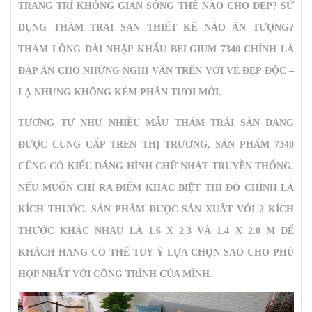
TRANG TRÍ KHÔNG GIAN SỐNG THẾ NÀO CHO ĐẸP? SỬ
DỤNG THẢM TRẢI SÀN THIẾT KẾ NÀO ẤN TƯỢNG?
THẢM LÔNG DÀI NHẬP KHẨU BELGIUM 7340
CHÍNH LÀ
ĐÁP ÁN CHO NHỮNG NGHI VẤN TRÊN VỚI VẺ ĐẸP ĐỘC –
LẠ NHƯNG KHÔNG KÉM PHẦN TƯƠI MỚI.
TƯƠNG TỰ NHƯ NHIỀU MẪU THẢM TRẢI SÀN ĐANG
ĐƯỢC CUNG CẤP TREN THỊ TRƯỜNG, SẢN PHẨM 7340
CŨNG CÓ KIỂU DÁNG HÌNH CHỮ NHẬT TRUYỀN THỐNG.
NẾU MUỐN CHỈ RA ĐIỂM KHÁC BIỆT THÌ ĐÓ CHÍNH LÀ
KÍCH THƯỚC. SẢN PHẨM ĐƯỢC SẢN XUẤT VỚI 2 KÍCH
THƯỚC KHÁC NHAU LÀ 1.6 X 2.3 VÀ 1.4 X 2.0 M ĐỂ
KHÁCH HÀNG CÓ THỂ TÙY Ý LỰA CHỌN SAO CHO PHÙ
HỢP NHẤT VỚI CÔNG TRÌNH CỦA MÌNH.