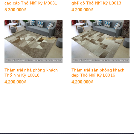
cao cấp Thổ Nhĩ Kỳ M0031
ghế gỗ Thổ Nhĩ Kỳ L0013
5.300.000₫
4.200.000₫
Thảm trải nhà phòng khách
Thảm trải sàn phòng khách
Thổ Nhĩ Kỳ L0018
đẹp Thổ Nhĩ Kỳ L0016
4.200.000₫
4.200.000₫