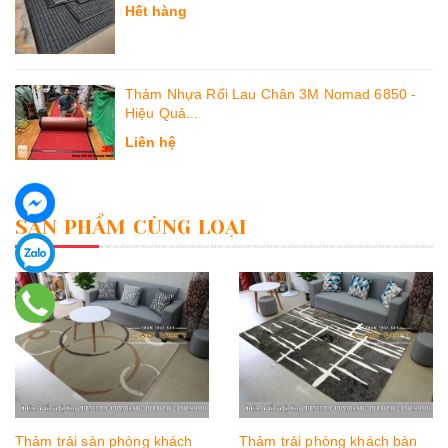
Hết hàng
Thảm Nhựa Rối Lau Chân 3M Nomad 6850 -
Hiệu Quả...
Liên hệ
SẢN PHẨM CÙNG LOẠI
Thảm trải sàn phòng khách
Thảm trải phòng khách bàn