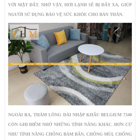
VỚI MẶT ĐẤT. NHỜ VẬY, HƠI LẠNH SẼ BỊ ĐẨY XA, GIÚP
NGƯỜI SỬ DỤNG BẢO VỆ SỨC KHỎE CHO BẢN THÂN.
NGOÀI RA,
THẢM LÔNG DÀI NHẬP KHẨU BELGIUM 7340
CÒN GHI ĐIỂM NHỜ NHỮNG TÍNH NĂNG KHÁC. ĐƠN CỬ
NHƯ TÍNH NĂNG CHỐNG BÁM BẨN, CHỐNG MÙI, CHỐNG