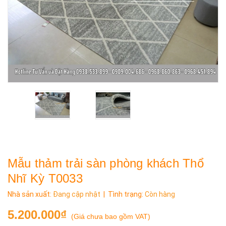
Mẫu thảm trải sàn phòng khách Thổ
Nhĩ Kỳ T0033
Nhà sản xuất:
Đang cập nhật
| Tình trạng:
Còn hàng
5.200.000₫
(
Giá chưa bao gồm VAT
)