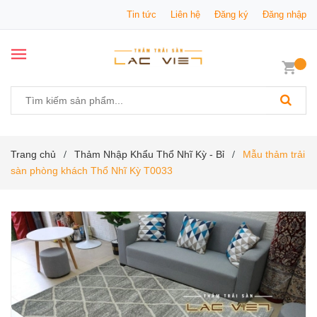
Tin tức
Liên hệ
Đăng ký
Đăng nhập
Trang chủ
Thảm Nhập Khẩu Thổ Nhĩ Kỳ - Bỉ
Mẫu thảm trải
/
/
sàn phòng khách Thổ Nhĩ Kỳ T0033