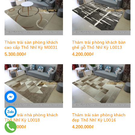
Thảm trải sàn phòng khách
Thảm trải phòng khách bàn
cao cấp Thổ Nhĩ Kỳ M0031
ghế gỗ Thổ Nhĩ Kỳ L0013
5.300.000₫
4.200.000₫
Thảm trải nhà phòng khách
Thảm trải sàn phòng khách
Thổ Nhĩ Kỳ L0018
đẹp Thổ Nhĩ Kỳ L0016
4.200.000₫
4.200.000₫