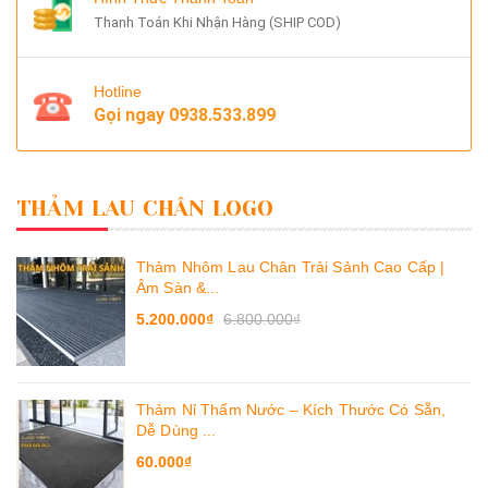
Thanh Toán Khi Nhận Hàng (SHIP COD)
Hotline
Gọi ngay
0938.533.899
THẢM LAU CHÂN LOGO
Thảm Nhôm Lau Chân Trải Sảnh Cao Cấp |
Âm Sàn &...
5.200.000₫
6.800.000₫
Thảm Nỉ Thấm Nước – Kích Thước Có Sẵn,
Dễ Dùng ...
60.000₫