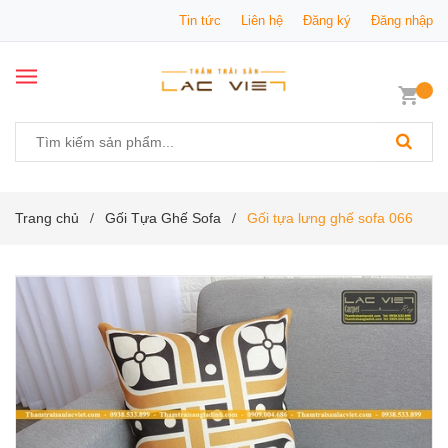
Tin tức
Liên hệ
Đăng ký
Đăng nhập
Trang chủ
Gối Tựa Ghế Sofa
Gối tựa lưng ghế sofa 066
/
/