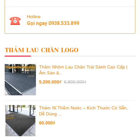
Hotline
Gọi ngay
0938.533.899
THẢM LAU CHÂN LOGO
Thảm Nhôm Lau Chân Trải Sảnh Cao Cấp |
Âm Sàn &...
5.200.000₫
6.800.000₫
Thảm Nỉ Thấm Nước – Kích Thước Có Sẵn,
Dễ Dùng ...
60.000₫