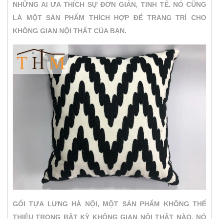
NHỮNG AI ƯA THÍCH SỰ ĐƠN GIẢN, TINH TẾ. NÓ CŨNG
LÀ MỘT SẢN PHẨM THÍCH HỢP ĐỂ TRANG TRÍ CHO
KHÔNG GIAN NỘI THẤT CỦA BẠN.
GỐI TỰA LƯNG HÀ NỘI, MỘT SẢN PHẨM KHÔNG THẾ
THIẾU TRONG BẤT KỲ KHÔNG GIAN NỘI THẤT NÀO, NÓ