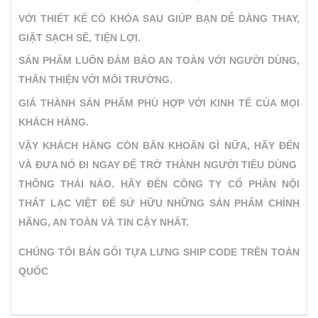
VỚI THIẾT KẾ CÓ KHÓA SAU GIÚP BẠN DỄ DÀNG THAY,
GIẶT SẠCH SẼ, TIỆN LỢI.
SẢN PHẨM LUÔN ĐẢM BẢO AN TOÀN VỚI NGƯỜI DÙNG,
THÂN THIỆN VỚI MÔI TRƯỜNG.
GIÁ THÀNH SẢN PHẨM PHÙ HỢP VỚI KINH TẾ CỦA MỌI
KHÁCH HÀNG.
VẬY KHÁCH HÀNG CÒN BĂN KHOĂN GÌ NỮA, HÃY ĐẾN
VÀ ĐƯA NÓ ĐI NGAY ĐỂ TRỞ THÀNH NGƯỜI TIÊU DÙNG
THÔNG THÁI NÀO. HÃY ĐẾN CÔNG TY CỔ PHẦN NỘI
THẤT LẠC VIỆT ĐỂ SỬ HỮU NHỮNG SẢN PHẨM CHÍNH
HÃNG, AN TOÀN VÀ TIN CẬY NHẤT.
CHÚNG TÔI BÁN GỐI TỰA LƯNG SHIP CODE TRÊN TOÀN
QUỐC