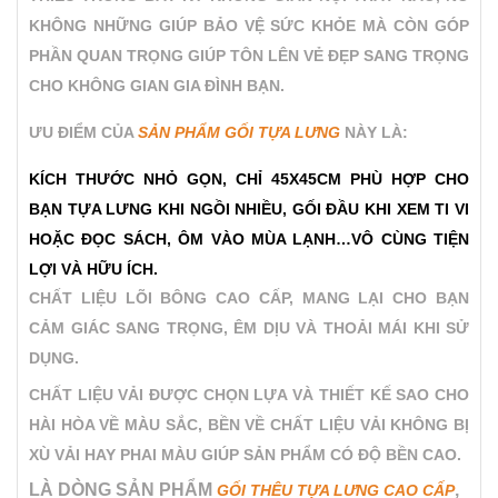
KHÔNG NHỮNG GIÚP BẢO VỆ SỨC KHỎE MÀ CÒN GÓP
PHẦN QUAN TRỌNG GIÚP TÔN LÊN VẺ ĐẸP SANG TRỌNG
CHO KHÔNG GIAN GIA ĐÌNH BẠN.
ƯU ĐIỂM CỦA
SẢN PHẨM GỐI TỰA LƯNG
NÀY LÀ:
KÍCH THƯỚC NHỎ GỌN, CHỈ 45X45CM PHÙ HỢP CHO
BẠN TỰA LƯNG KHI NGỒI NHIỀU, GỐI ĐẦU KHI XEM TI VI
HOẶC ĐỌC SÁCH, ÔM VÀO MÙA LẠNH…VÔ CÙNG TIỆN
LỢI VÀ HỮU ÍCH.
CHẤT LIỆU LÕI BÔNG CAO CẤP, MANG LẠI CHO BẠN
CẢM GIÁC SANG TRỌNG, ÊM DỊU VÀ THOẢI MÁI KHI SỬ
DỤNG.
CHẤT LIỆU VẢI ĐƯỢC CHỌN LỰA VÀ THIẾT KẾ SAO CHO
HÀI HÒA VỀ MÀU SẮC, BỀN VỀ CHẤT LIỆU VẢI KHÔNG BỊ
XÙ VẢI HAY PHAI MÀU GIÚP SẢN PHẨM CÓ ĐỘ BỀN CAO.
LÀ DÒNG SẢN PHẨM
,
GỐI THÊU TỰA LƯNG CAO CẤP