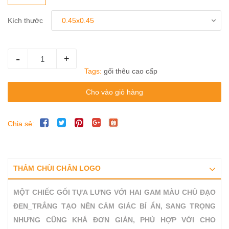
Kích thước
-
+
Tags:
gối thêu cao cấp
Cho vào giỏ hàng
Chia sẻ:
THẢM CHÙI CHÂN LOGO
MỘT CHIẾC GỐI TỰA LƯNG VỚI HAI GAM MÀU CHỦ ĐẠO
ĐEN_TRẮNG TẠO NÊN CẢM GIÁC BÍ ẨN, SANG TRỌNG
NHƯNG CŨNG KHÁ ĐƠN GIẢN, PHÙ HỢP VỚI CHO