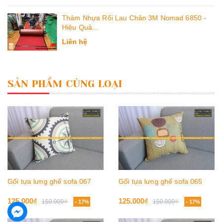
Thảm Nhựa Rối Lau Chân 3M Nomad 6850 -
Hiệu Quả...
Liên hệ
SẢN PHẨM CÙNG LOẠI
Gối tựa lưng ghế sofa 067
Gối tựa lưng ghế sofa 065
125.000₫
125.000₫
150.000₫
150.000₫
- 17%
- 17%