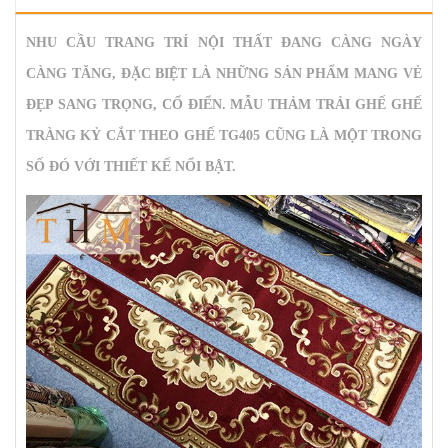
NHU CẦU TRANG TRÍ NỘI THẤT ĐANG CÀNG NGÀY
CÀNG TĂNG, ĐẶC BIỆT LÀ NHỮNG SẢN PHẨM MANG VẺ
ĐẸP SANG TRỌNG, CỔ ĐIỂN. MẪU
THẢM TRẢI GHẾ GHẾ
TRÀNG KỶ CẮT THEO GHẾ TG405
CŨNG LÀ MỘT TRONG
SỐ ĐÓ VỚI THIẾT KẾ NỔI BẬT.