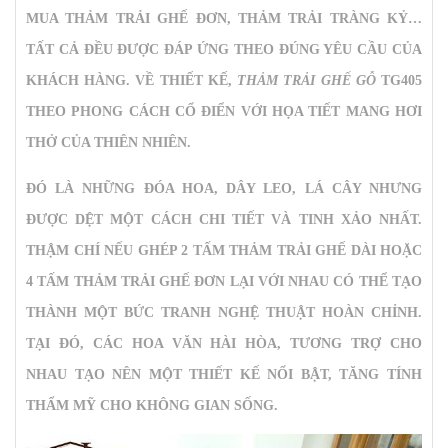
MUA THẢM TRẢI GHẾ ĐƠN, THẢM TRẢI TRÀNG KỶ…
TẤT CẢ ĐỀU ĐƯỢC ĐÁP ỨNG THEO ĐÚNG YÊU CẦU CỦA
KHÁCH HÀNG. VỀ THIẾT KẾ,
THẢM TRẢI GHẾ GỖ
TG405
THEO PHONG CÁCH CỔ ĐIỂN VỚI HỌA TIẾT MANG HƠI
THỞ CỦA THIÊN NHIÊN.
ĐÓ LÀ NHỮNG ĐÓA HOA, DÂY LEO, LÁ CÂY NHƯNG
ĐƯỢC DỆT MỘT CÁCH CHI TIẾT VÀ TINH XẢO NHẤT.
THẬM CHÍ NẾU GHÉP 2 TẤM THẢM TRẢI GHẾ DÀI HOẶC
4 TẤM THẢM TRẢI GHẾ ĐƠN LẠI VỚI NHAU CÓ THỂ TẠO
THÀNH MỘT BỨC TRANH NGHỆ THUẬT HOÀN CHỈNH.
TẠI ĐÓ, CÁC HOA VĂN HÀI HÒA, TƯƠNG TRỢ CHO
NHAU TẠO NÊN MỘT THIẾT KẾ NỔI BẬT, TĂNG TÍNH
THẨM MỸ CHO KHÔNG GIAN SỐNG.