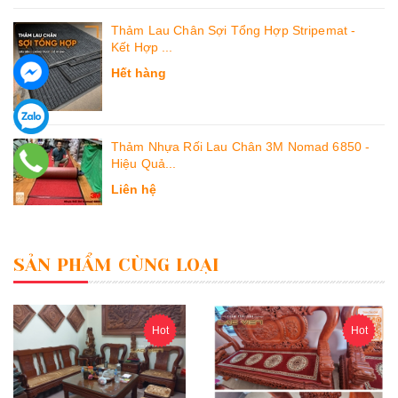
Thảm Lau Chân Sợi Tổng Hợp Stripemat -
Kết Hợp ...
Hết hàng
Thảm Nhựa Rối Lau Chân 3M Nomad 6850 -
Hiệu Quả...
Liên hệ
SẢN PHẨM CÙNG LOẠI
Hot
Hot