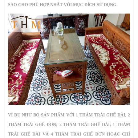
SAO CHO PHÙ HỢP NHẤT VỚI MỤC ĐÍCH SỬ DỤNG.
VÍ DỤ NHƯ BỘ SẢN PHẨM VỚI 1 THẢM TRẢI GHẾ DÀI, 2
THẢM TRẢI GHẾ ĐƠN; 2 THẢM TRẢI GHẾ DÀI; 1 THẢM
TRẢI GHẾ DÀI VÀ 4 THẢM TRẢI GHẾ ĐƠN HOẶC CHỈ