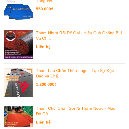
Tăng Nh...
550.000₫
Thảm Nhựa Rối Đế Gai - Hiệu Quả Chống Bụi
Và Ch...
Liên hệ
Thảm Lau Chân Thêu Logo - Tạo Sự Độc
Đáo và Chấ...
1.200.000₫
Thảm Chùi Chân Sợi Nỉ Thấm Nước - Màu
Đỏ Cờ
Liên hệ