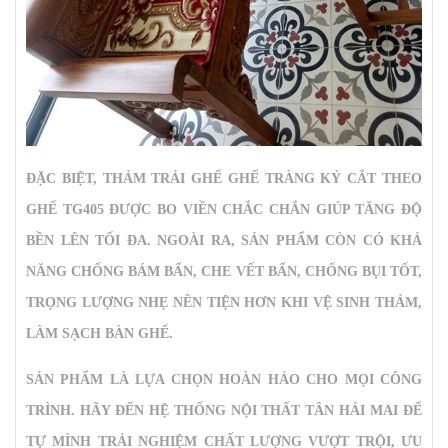
ĐẶC BIỆT,
THẢM TRẢI GHẾ GHẾ TRÀNG KỶ CẮT THEO
GHẾ TG405
ĐƯỢC BO VIỀN CHẮC CHẮN GIÚP TĂNG ĐỘ
BỀN LÊN TỐI ĐA. NGOÀI RA, SẢN PHẨM CÒN CÓ KHẢ
NĂNG CHỐNG BÁM BẨN, CHE VẾT BẨN, CHỐNG BỤI TỐT,
TRỌNG LƯỢNG NHẸ NÊN TIỆN HƠN KHI VỆ SINH THẢM,
LÀM SẠCH BÀN GHẾ.
SẢN PHẨM LÀ LỰA CHỌN HOÀN HẢO CHO MỌI CÔNG
TRÌNH. HÃY ĐẾN HỆ THỐNG NỘI THẤT TÂN HẢI MAI ĐỂ
TỰ MÌNH TRẢI NGHIỆM CHẤT LƯỢNG VƯỢT TRỘI, ƯU