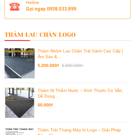
Hotline
Gọi ngay
0938.533.899
THẢM LAU CHÂN LOGO
Thảm Nhôm Lau Chân Trải Sảnh Cao Cấp |
Âm Sàn &...
5.200.000₫
6.800.000₫
Thảm Nỉ Thấm Nước – Kích Thước Có Sẵn,
Dễ Dùng ...
60.000₫
Thảm Trải Thang Máy In Logo – Giải Pháp