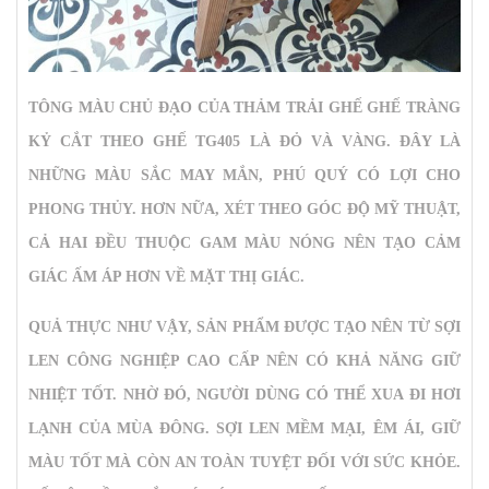
TÔNG MÀU CHỦ ĐẠO CỦA
THẢM TRẢI GHẾ GHẾ TRÀNG
KỶ CẮT THEO GHẾ TG405
LÀ ĐỎ VÀ VÀNG. ĐÂY LÀ
NHỮNG MÀU SẮC MAY MẮN, PHÚ QUÝ CÓ LỢI CHO
PHONG THỦY. HƠN NỮA, XÉT THEO GÓC ĐỘ MỸ THUẬT,
CẢ HAI ĐỀU THUỘC GAM MÀU NÓNG NÊN TẠO CẢM
GIÁC ẤM ÁP HƠN VỀ MẶT THỊ GIÁC.
QUẢ THỰC NHƯ VẬY, SẢN PHẨM ĐƯỢC TẠO NÊN TỪ SỢI
LEN CÔNG NGHIỆP CAO CẤP NÊN CÓ KHẢ NĂNG GIỮ
NHIỆT TỐT. NHỜ ĐÓ, NGƯỜI DÙNG CÓ THỂ XUA ĐI HƠI
LẠNH CỦA MÙA ĐÔNG. SỢI LEN MỀM MẠI, ÊM ÁI, GIỮ
MÀU TỐT MÀ CÒN AN TOÀN TUYỆT ĐỐI VỚI SỨC KHỎE.