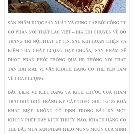
SẢN PHẨM ĐƯỢC SẢN XUẤT VÀ CUNG CẤP BỞI CÔNG TY
CỔ PHẦN NỘI THẤT LẠC VIỆT – ĐỊA CHỈ CHUYÊN VỀ ĐỒ
TRANG TRÍ NỘI THẤT UY TÍN. SAU KHI HOÀN THIỆN VÀ
KIỂM TRA CHẤT LƯỢNG ĐẠT CHUẨN, SẢN PHẨM SẼ
ĐƯỢC PHÂN PHỐI THÔNG QUA HỆ THỐNG NỘI THẤT
TÂN HẢI MAI. VÌ VẬY KHÁCH HÀNG CÓ THỂ YÊN TÂM
VỀ CHẤT LƯỢNG.
ĐẶC ĐIỂM VỀ KIỂU DÁNG VÀ KÍCH THƯỚC CỦA
THẢM
TRẢI GHẾ GHẾ TRÀNG KỶ CẮT THEO GHẾ TG405
KHÁ
KHÁC BIỆT. KHÔNG CỐ ĐỊNH TRONG BẤT KỲ MỘT
KHUÔN PHÉP HAY KÍCH THƯỚC NÀO, KHÁCH HÀNG CÓ
THỂ ĐẶT MUA SẢN PHẨM THEO MONG MUỐN CỦA MÌNH