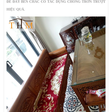
ĐẾ ĐÂY BỀN CHẮC CÓ TÁC DỤNG CHỐNG TRƠN TRƯỢT
HIỆU QUẢ.