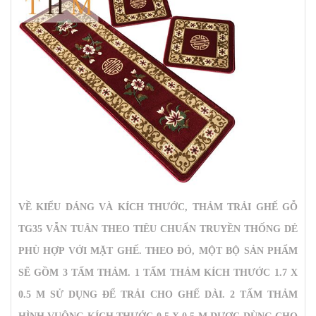
VỀ KIỂU DÁNG VÀ KÍCH THƯỚC,
THẢM TRẢI GHẾ GỖ
TG35
VẪN TUÂN THEO TIÊU CHUẨN TRUYỀN THỐNG DẺ
PHÙ HỢP VỚI MẶT GHẾ. THEO ĐÓ, MỘT BỘ SẢN PHẨM
SẼ GỒM 3 TẤM THẢM. 1 TẤM THẢM KÍCH THƯỚC 1.7 X
0.5 M SỬ DỤNG ĐỂ TRẢI CHO GHẾ DÀI. 2 TẤM THẢM