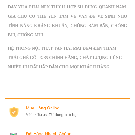
DÀY VỪA PHẢI NÊN THÍCH HỢP SỬ DỤNG QUANH NĂM.
GIA CHỦ CÓ THỂ YÊN TÂM VỀ VẤN ĐỀ VỀ SINH NHỜ
TÍNH NĂNG KHÁNG KHUẨN, CHỐNG BÁM BẨN, CHỐNG
BỤI, CHỐNG MÙI.
HỆ THỐNG NỘI THẤT TÂN HẢI MAI ĐEM ĐẾN
THẢM
TRẢI GHẾ GỖ TG35
CHÍNH HÃNG, CHẤT LƯỢNG CÙNG
NHIỀU ƯU ĐÃI HẤP DẪN CHO MỌI KHÁCH HÀNG.
Mua Hàng Online
Với nhiều ưu đãi đang chờ bạn
Đổi Hàng Nhanh Chóng