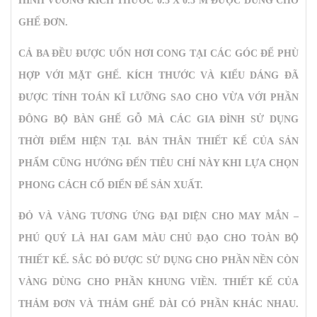
HÌNH VUÔNG KÍCH THƯỚC 0.5 X 0.5 M ĐƯỢC DÙNG CHO
GHẾ ĐƠN.
CẢ BA ĐỀU ĐƯỢC UỐN HƠI CONG TẠI CÁC GÓC ĐỂ PHÙ
HỢP VỚI MẶT GHẾ. KÍCH THƯỚC VÀ KIỂU DÁNG ĐÃ
ĐƯỢC TÍNH TOÁN KĨ LƯỠNG SAO CHO VỪA VỚI PHẦN
ĐÔNG BỘ BÀN GHẾ GỖ MÀ CÁC GIA ĐÌNH SỬ DỤNG
THỜI ĐIỂM HIỆN TẠI. BẢN THÂN THIẾT KẾ CỦA SẢN
PHẨM CŨNG HƯỚNG ĐẾN TIÊU CHÍ NÀY KHI LỰA CHỌN
PHONG CÁCH CỔ ĐIỂN ĐỂ SẢN XUẤT.
ĐỎ VÀ VÀNG TƯƠNG ỨNG ĐẠI DIỆN CHO MAY MẮN –
PHÚ QUÝ LÀ HAI GAM MÀU CHỦ ĐẠO CHO TOÀN BỘ
THIẾT KẾ. SẮC ĐỎ ĐƯỢC SỬ DỤNG CHO PHẦN NỀN CÒN
VÀNG DÙNG CHO PHẦN KHUNG VIỀN. THIẾT KẾ CỦA
THẢM ĐƠN VÀ THẢM GHẾ DÀI CÓ PHẦN KHÁC NHAU.