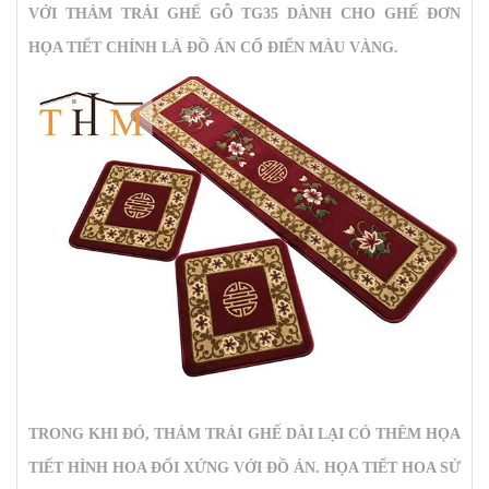
VỚI
THẢM TRẢI GHẾ GỖ TG35
DÀNH CHO GHẾ ĐƠN
HỌA TIẾT CHÍNH LÀ ĐỒ ÁN CỔ ĐIỂN MÀU VÀNG.
TRONG KHI ĐÓ, THẢM TRẢI GHẾ DÀI LẠI CÓ THÊM HỌA
TIẾT HÌNH HOA ĐỐI XỨNG VỚI ĐỒ ÁN. HỌA TIẾT HOA SỬ