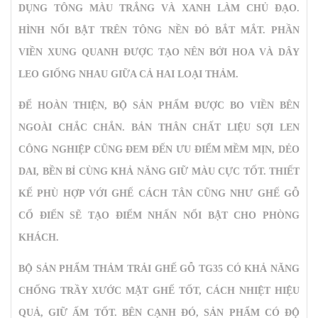
DỤNG TÔNG MÀU TRẮNG VÀ XANH LÀM CHỦ ĐẠO.
HÌNH NỔI BẬT TRÊN TÔNG NỀN ĐỎ BẮT MẮT. PHẦN
VIỀN XUNG QUANH ĐƯỢC TẠO NÊN BỞI HOA VÀ DÂY
LEO GIỐNG NHAU GIỮA CẢ HAI LOẠI THẢM.
ĐỂ HOÀN THIỆN, BỘ SẢN PHẨM ĐƯỢC BO VIỀN BÊN
NGOÀI CHẮC CHẮN. BẢN THÂN CHẤT LIỆU SỢI LEN
CÔNG NGHIỆP CŨNG ĐEM ĐẾN ƯU ĐIỂM MỀM MỊN, DẺO
DAI, BỀN BỈ CÙNG KHẢ NĂNG GIỮ MÀU CỰC TỐT. THIẾT
KẾ PHÙ HỢP VỚI GHẾ CÁCH TÂN CŨNG NHƯ GHẾ GỖ
CỔ ĐIỂN SẼ TẠO ĐIỂM NHẤN NỔI BẬT CHO PHÒNG
KHÁCH.
BỘ SẢN PHẨM
THẢM TRẢI GHẾ GỖ TG35
CÓ KHẢ NĂNG
CHỐNG TRẦY XƯỚC MẶT GHẾ TỐT, CÁCH NHIỆT HIỆU
QUẢ, GIỮ ẤM TỐT. BÊN CẠNH ĐÓ, SẢN PHẨM CÓ ĐỘ