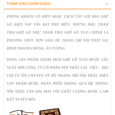
THẢM CHÙI CHÂN LOGO
PHÒNG KHÁCH CỔ ĐIỂN HOẶC CÁCH TÂN VỚI BÀN GHẾ
GỖ HIỆN NAY VẪN RẤT PHỔ BIẾN. NHỮNG MẪU THẢM
TRẢI GHẾ GỖ NHƯ
THẢM TRẢI GHẾ GỖ TG35
CHÍNH LÀ
PHƯƠNG THỨC ĐƠN GIẢN ĐỂ TRANG TRÍ NỘI THẤT GIA
ĐÌNH NHANH CHÓNG, ẤN TƯỢNG.
DÒNG SẢN PHẨM THẢM TRẢI GHẾ GỖ TG35 ĐƯỢC SẢN
XUẤT BỞI CÔNG TY CỔ PHẦN NỘI THẤT LẠC VIỆT – ĐỊA
CHỈ UY TÍN CHUYÊN VỀ ĐỒ TRANG TRÍ NỘI THẤT. HIỆN
SẢN PHẨM ĐƯỢC PHÂN PHỐI THÔNG QUA HỆ THỐNG
NỘI THẤT TÂN HẢI MAI VỚI CHẤT LƯỢNG ĐƯỢC CAM
KẾT TUYỆT ĐỐI.