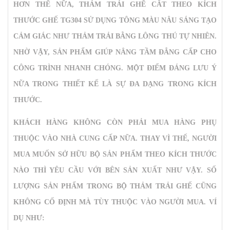
HƠN THẾ NỮA,
THẢM TRẢI GHẾ CẮT THEO KÍCH
THƯỚC GHẾ TG304
SỬ DỤNG TÔNG MÀU NÂU SÁNG TẠO
CẢM GIÁC NHƯ THẢM TRẢI BẰNG LÔNG THÚ TỰ NHIÊN.
NHỜ VẬY, SẢN PHẨM GIÚP NÂNG TẦM ĐẲNG CẤP CHO
CÔNG TRÌNH NHANH CHÓNG. MỘT ĐIỂM ĐÁNG LƯU Ý
NỮA TRONG THIẾT KẾ LÀ SỰ ĐA DẠNG TRONG KÍCH
THƯỚC.
KHÁCH HÀNG KHÔNG CÒN PHẢI MUA HÀNG PHỤ
THUỘC VÀO NHÀ CUNG CẤP NỮA. THAY VÌ THẾ, NGƯỜI
MUA MUỐN SỞ HỮU BỘ SẢN PHẨM THEO KÍCH THƯỚC
NÀO THÌ YÊU CẦU VỚI BÊN SẢN XUẤT NHƯ VẬY. SỐ
LƯỢNG SẢN PHẨM TRONG BỘ THẢM TRẢI GHẾ CŨNG
KHÔNG CỐ ĐỊNH MÀ TÙY THUỘC VÀO NGƯỜI MUA. VÍ
DỤ NHƯ: