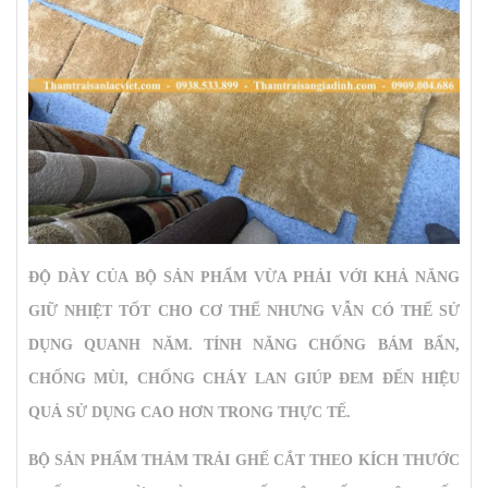
ĐỘ DÀY CỦA BỘ SẢN PHẨM VỪA PHẢI VỚI KHẢ NĂNG
GIỮ NHIỆT TỐT CHO CƠ THỂ NHƯNG VẪN CÓ THỂ SỬ
DỤNG QUANH NĂM. TÍNH NĂNG CHỐNG BÁM BẨN,
CHỐNG MÙI, CHỐNG CHÁY LAN GIÚP ĐEM ĐẾN HIỆU
QUẢ SỬ DỤNG CAO HƠN TRONG THỰC TẾ.
BỘ SẢN PHẨM
THẢM TRẢI GHẾ CẮT THEO KÍCH THƯỚC