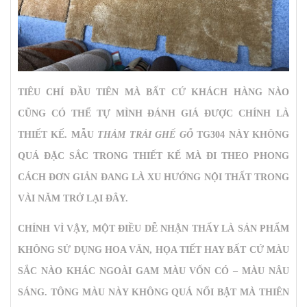
TIÊU CHÍ ĐẦU TIÊN MÀ BẤT CỨ KHÁCH HÀNG NÀO
CŨNG CÓ THỂ TỰ MÌNH ĐÁNH GIÁ ĐƯỢC CHÍNH LÀ
THIẾT KẾ. MẪU
THẢM TRẢI GHẾ GỖ
TG304 NÀY KHÔNG
QUÁ ĐẶC SẮC TRONG THIẾT KẾ MÀ ĐI THEO PHONG
CÁCH ĐƠN GIẢN ĐANG LÀ XU HƯỚNG NỘI THẤT TRONG
VÀI NĂM TRỞ LẠI ĐÂY.
CHÍNH VÌ VẬY, MỘT ĐIỀU DỄ NHẬN THẤY LÀ SẢN PHẨM
KHÔNG SỬ DỤNG HOA VĂN, HỌA TIẾT HAY BẤT CỨ MÀU
SẮC NÀO KHÁC NGOÀI GAM MÀU VỐN CÓ – MÀU NÂU
SÁNG. TÔNG MÀU NÀY KHÔNG QUÁ NỔI BẬT MÀ THIÊN