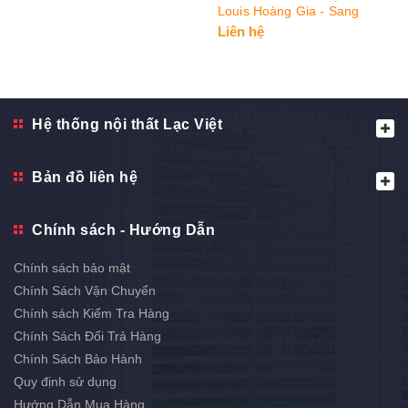
Louis Hoàng Gia - Sang
Trọng & Đẳng Cấp
Liên hệ
Hệ thống nội thất Lạc Việt
Bản đồ liên hệ
Chính sách - Hướng Dẫn
Chính sách bảo mật
Chính Sách Vận Chuyển
Chính sách Kiểm Tra Hàng
Chính Sách Đổi Trả Hàng
Chính Sách Bảo Hành
Quy định sử dụng
Hướng Dẫn Mua Hàng