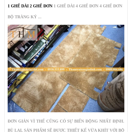
1 GHẾ DÀI 2 GHẾ ĐƠN
1 GHẾ DÀI 4 GHẾ ĐƠN
4 GHẾ ĐƠN
BỘ TRÀNG KỶ
...
ĐƠN GIẢN VÌ THẾ CŨNG CÓ SỰ BIẾN ĐỘNG NHẤT ĐỊNH.
BÙ LẠI, SẢN PHẨM SẼ ĐƯỢC THIẾT KẾ VỪA KHÍT VỚI BỘ