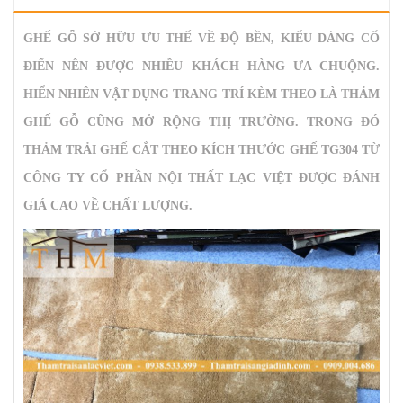
GHẾ GỖ SỞ HỮU ƯU THẾ VỀ ĐỘ BỀN, KIỂU DÁNG CỔ
ĐIỂN NÊN ĐƯỢC NHIỀU KHÁCH HÀNG ƯA CHUỘNG.
HIỂN NHIÊN VẬT DỤNG TRANG TRÍ KÈM THEO LÀ THẢM
GHẾ GỖ CŨNG MỞ RỘNG THỊ TRƯỜNG. TRONG ĐÓ
THẢM TRẢI GHẾ CẮT THEO KÍCH THƯỚC GHẾ TG304
TỪ
CÔNG TY CỔ PHẦN NỘI THẤT LẠC VIỆT ĐƯỢC ĐÁNH
GIÁ CAO VỀ CHẤT LƯỢNG.