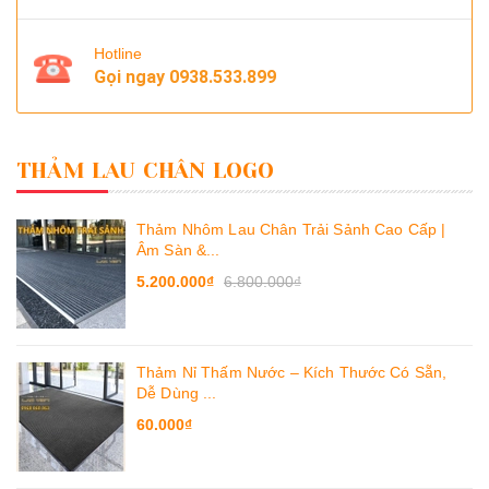
Hotline
Gọi ngay
0938.533.899
THẢM LAU CHÂN LOGO
Thảm Nhôm Lau Chân Trải Sảnh Cao Cấp |
Âm Sàn &...
5.200.000₫
6.800.000₫
Thảm Nỉ Thấm Nước – Kích Thước Có Sẵn,
Dễ Dùng ...
60.000₫