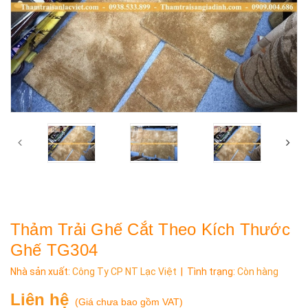
Thảm Trải Ghế Cắt Theo Kích Thước
Ghế TG304
Nhà sản xuất:
Công Ty CP NT Lạc Việt
| Tình trạng:
Còn hàng
Liên hệ
(
Giá chưa bao gồm VAT
)