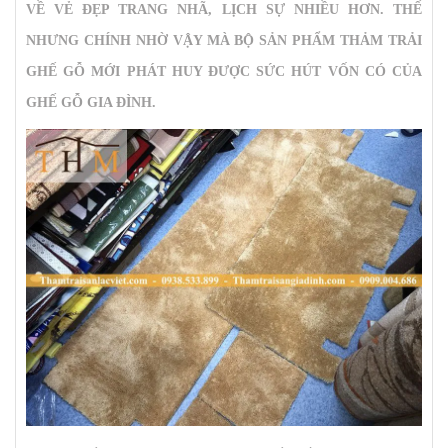
VỀ VẺ ĐẸP TRANG NHÃ, LỊCH SỰ NHIỀU HƠN. THẾ
NHƯNG CHÍNH NHỜ VẬY MÀ BỘ SẢN PHẨM THẢM TRẢI
GHẾ GỖ MỚI PHÁT HUY ĐƯỢC SỨC HÚT VỐN CÓ CỦA
GHẾ GỖ GIA ĐÌNH.