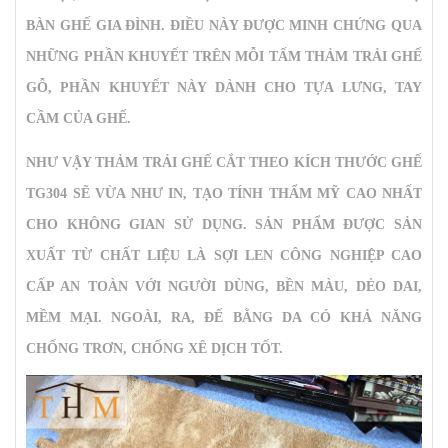
BÀN GHẾ GIA ĐÌNH. ĐIỀU NÀY ĐƯỢC MINH CHỨNG QUA
NHỮNG PHẦN KHUYẾT TRÊN MỖI TẤM THẢM TRẢI GHẾ
GỖ, PHẦN KHUYẾT NÀY DÀNH CHO TỰA LƯNG, TAY
CẦM CỦA GHẾ.
NHƯ VẬY
THẢM TRẢI GHẾ CẮT THEO KÍCH THƯỚC GHẾ
TG304
SẼ VỪA NHƯ IN, TẠO TÍNH THẨM MỸ CAO NHẤT
CHO KHÔNG GIAN SỬ DỤNG. SẢN PHẨM ĐƯỢC SẢN
XUẤT TỪ CHẤT LIỆU LÀ SỢI LEN CÔNG NGHIỆP CAO
CẤP AN TOÀN VỚI NGƯỜI DÙNG, BỀN MÀU, DẺO DAI,
MỀM MẠI. NGOÀI, RA, ĐẾ BẰNG DA CÓ KHẢ NĂNG
CHỐNG TRƠN, CHỐNG XÊ DỊCH TỐT.