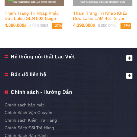
Thảm Trang Trí Nhập Khẩu
Thảm Trang Trí Nhập Khẩu
Đức Lalee SEN 502 Beige
Đức Lalee LAM 451 Silver
4.390.000₫
4.390.000₫
6.050.000₫
6.050.000₫
- 27%
- 27%
Hệ thống nội thất Lạc Việt
Bản đồ liên hệ
Chính sách - Hướng Dẫn
Chính sách bảo mật
Chính Sách Vận Chuyển
Chính sách Kiểm Tra Hàng
Chính Sách Đổi Trả Hàng
Chính Sách Bảo Hành