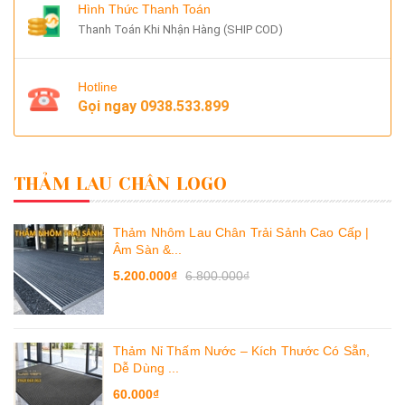
Hình Thức Thanh Toán
Thanh Toán Khi Nhận Hàng (SHIP COD)
Hotline
Gọi ngay
0938.533.899
THẢM LAU CHÂN LOGO
Thảm Nhôm Lau Chân Trải Sảnh Cao Cấp |
Âm Sàn &...
5.200.000₫
6.800.000₫
Thảm Nỉ Thấm Nước – Kích Thước Có Sẵn,
Dễ Dùng ...
60.000₫