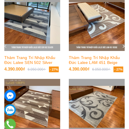
Thảm Trang Trí Nhập Khẩu
Thảm Trang Trí Nhập Khẩu
Đức Lalee SEN 502 Silver
Đức Lalee LAM 451 Beige
4.390.000₫
4.390.000₫
6.050.000₫
6.050.000₫
- 27%
- 27%