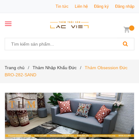
Tin tức
Liên hệ
Đăng ký
Đăng nhập
Trang chủ
Thảm Nhập Khẩu Đức
Thảm Obsession Đức
/
/
BRO-282-SAND