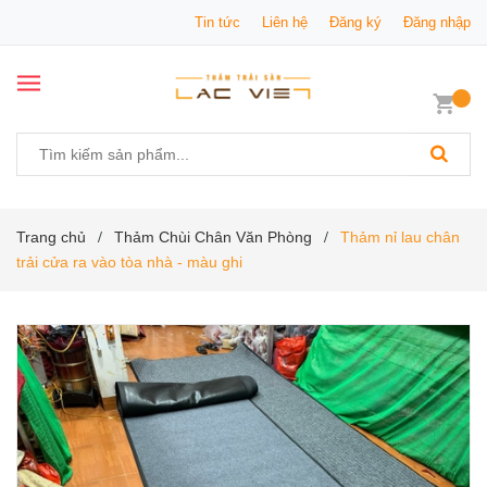
Tin tức
Liên hệ
Đăng ký
Đăng nhập
Trang chủ
Thảm Chùi Chân Văn Phòng
Thảm nỉ lau chân
/
/
trải cửa ra vào tòa nhà - màu ghi