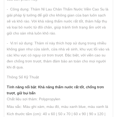
- Công dụng: Thảm Nỉ Lau Chân Thấm Nước Viền Cao Su là
giải pháp lý tưởng để giữ cho không gian của bạn luôn sạch
sẽ và khô ráo. Với khả năng thấm nước rất tốt, thảm hấp thụ
và loại bỏ nước từ đôi chân, giúp tránh tình trạng ẩm ướt và
giữ cho sàn nhà luôn khô ráo.
- Vị trí sử dụng: Thảm nỉ này thích hợp sử dụng trong nhiều
không gian như cửa sảnh, cửa nhà vệ sinh, khu vực lối vào và
các khu vực có nguy cơ trơn trượt. Đặc biệt, với viền cao su
đen chống trơn trượt, thảm đảm bảo an toàn cho mọi người
khi đi qua.
Thông Số Kỹ Thuật
Tính năng nổi bật: Khả năng thấm nước rất tốt, chống trơn
trượt, giữ bụi bẩn
Chất liệu sợi thảm: Polypropylen
Màu sắc: Màu ghi xám, màu đỏ, màu xanh blue, màu xanh lá
Kích thước tấm (cm): 40 x 60 | 50 x 70 | 60 x 90 | 90 x 120 |