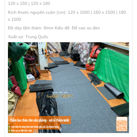
120 x 150 | 120 x 180
Kích thước nguyên cuộn (cm): 120 x 1500 | 160 x 1500 | 180
x 1500
Độ dày tấm thảm: 8mm
Kiểu đế: Đế cao su đen
Xuất xứ: Trung Quốc