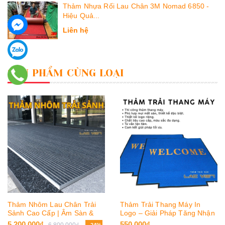
Thảm Nhựa Rối Lau Chân 3M Nomad 6850 -
Hiệu Quả...
Liên hệ
SẢN PHẨM CÙNG LOẠI
Thảm Nhôm Lau Chân Trải
Thảm Trải Thang Máy In
Sảnh Cao Cấp | Âm Sàn &
Logo – Giải Pháp Tăng Nhận
Trải Nổi
Diện Thương Hiệu
5.200.000₫
550.000₫
6.800.000₫
- 24%