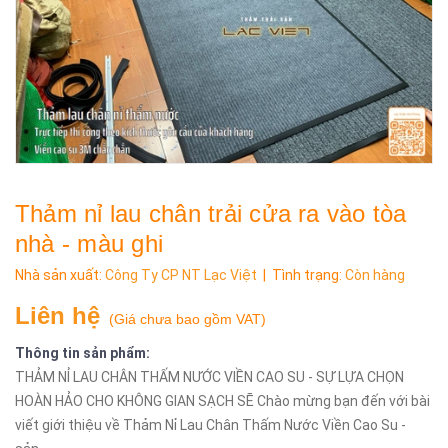
Thảm nỉ lau chân trải cửa ra vào tòa
nhà - màu ghi
Nhà sản xuất:
Công Ty CP NT Lạc Việt
| Tình trạng:
Còn hàng
Liên hệ
(
Giá chưa bao gồm VAT
)
Thông tin sản phẩm:
THẢM NỈ LAU CHÂN THẤM NƯỚC VIỀN CAO SU - SỰ LỰA CHỌN
HOÀN HẢO CHO KHÔNG GIAN SẠCH SẼ Chào mừng bạn đến với bài
viết giới thiệu về Thảm Nỉ Lau Chân Thấm Nước Viền Cao Su -