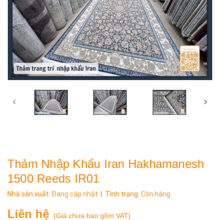
Thảm Nhập Khẩu Iran Hakhamanesh
1500 Reeds IR01
Nhà sản xuất:
Đang cập nhật
| Tình trạng:
Còn hàng
Liên hệ
(
Giá chưa bao gồm VAT
)