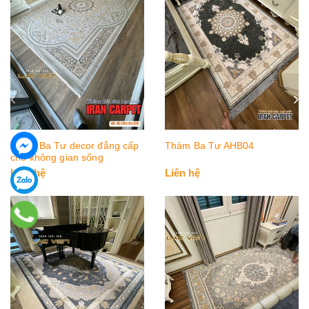
Thảm Ba Tư decor đẳng cấp
Thảm Ba Tư AHB04
cho không gian sống
Liên hệ
Liên hệ