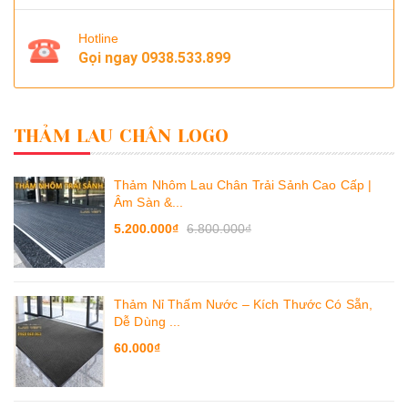
Hotline
Gọi ngay
0938.533.899
THẢM LAU CHÂN LOGO
Thảm Nhôm Lau Chân Trải Sảnh Cao Cấp |
Âm Sàn &...
5.200.000₫
6.800.000₫
Thảm Nỉ Thấm Nước – Kích Thước Có Sẵn,
Dễ Dùng ...
60.000₫