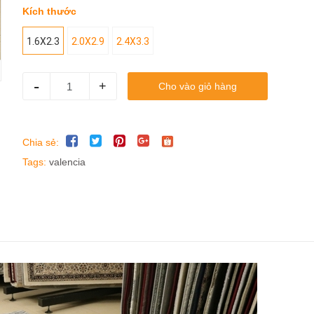
Kích thước
1.6X2.3
2.0X2.9
2.4X3.3
-
+
Cho vào giỏ hàng
Chia sẻ:
Tags:
valencia