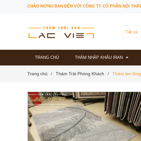
CHÀO MỪNG BẠN ĐẾN VỚI CÔNG TY CỔ PHẦN NỘI THẤT
Tất cả
TRANG CHỦ
THẢM NHẬP KHẨU IRAN
Trang chủ
Thảm Trải Phòng Khách
Thảm len lông
/
/