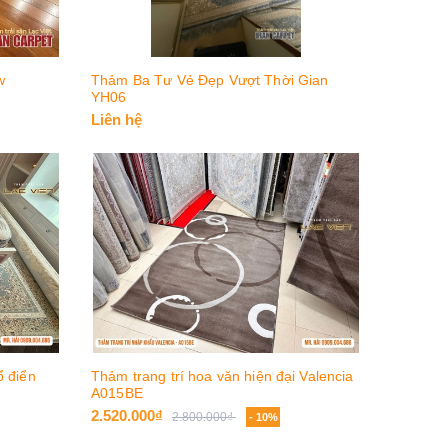
w
Thảm Ba Tư Vẻ Đẹp Vượt Thời Gian
YH06
Liên hệ
 điển
Thảm trang trí hoa văn hiện đại Valencia
A015BE
2.520.000₫
2.800.000₫
- 10%