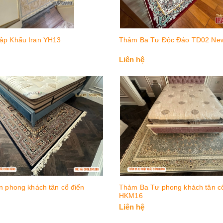
ập Khẩu Iran YH13
Thảm Ba Tư Độc Đáo TD02 Ne
Liên hệ
n phong khách tân cổ điển
Thảm Ba Tư phong khách tân cổ
HKM16
Liên hệ