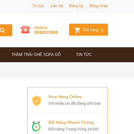
Tin tức
Liên hệ
Đăng ký
Đăng nhập
Hotline:
Giỏ hàng:
(
)
0938533899
THẢM TRẢI GHẾ SOFA GỖ
TIN TỨC
Mua Hàng Online
Với nhiều ưu đãi đang chờ bạn
Đổi Hàng Nhanh Chóng
Đổi Hàng Trong Vòng 24 Giờ