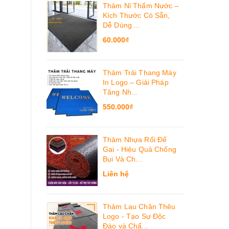
Thảm Nỉ Thấm Nước –
Kích Thước Có Sẵn,
Dễ Dùng ...
60.000₫
Thảm Trải Thang Máy
In Logo – Giải Pháp
Tăng Nh...
550.000₫
Thảm Nhựa Rối Đế
Gai - Hiệu Quả Chống
Bụi Và Ch...
Liên hệ
Thảm Lau Chân Thêu
Logo - Tạo Sự Độc
Đáo và Chấ...