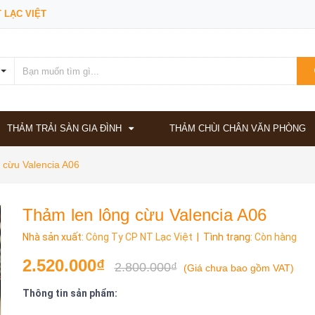
 LẠC VIỆT
THẢM TRẢI SÀN GIA ĐÌNH
THẢM CHÙI CHÂN VĂN PHÒNG
 cừu Valencia A06
Thảm len lông cừu Valencia A06
Nhà sản xuất:
Công Ty CP NT Lạc Việt
| Tình trạng:
Còn hàng
2.520.000₫
2.800.000₫
(
Giá chưa bao gồm VAT
)
Thông tin sản phẩm: