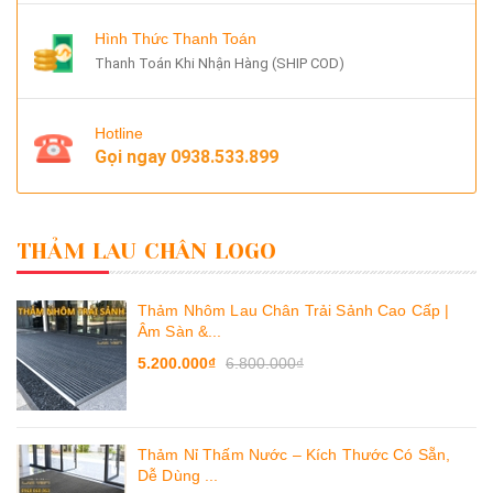
Hình Thức Thanh Toán
Thanh Toán Khi Nhận Hàng (SHIP COD)
Hotline
Gọi ngay
0938.533.899
THẢM LAU CHÂN LOGO
Thảm Nhôm Lau Chân Trải Sảnh Cao Cấp |
Âm Sàn &...
5.200.000₫
6.800.000₫
Thảm Nỉ Thấm Nước – Kích Thước Có Sẵn,
Dễ Dùng ...