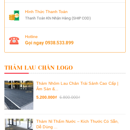
Hình Thức Thanh Toán
Thanh Toán Khi Nhận Hàng (SHIP COD)
Hotline
Gọi ngay
0938.533.899
THẢM LAU CHÂN LOGO
Thảm Nhôm Lau Chân Trải Sảnh Cao Cấp |
Âm Sàn &...
5.200.000₫
6.800.000₫
Thảm Nỉ Thấm Nước – Kích Thước Có Sẵn,
Dễ Dùng ...