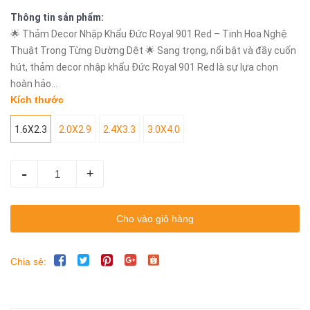
Thông tin sản phẩm:
🌟 Thảm Decor Nhập Khẩu Đức Royal 901 Red – Tinh Hoa Nghệ
Thuật Trong Từng Đường Dệt 🌟 Sang trọng, nổi bật và đầy cuốn
hút, thảm decor nhập khẩu Đức Royal 901 Red là sự lựa chọn
hoàn hảo...
Kích thước
1.6X2.3
2.0X2.9
2.4X3.3
3.0X4.0
-
+
Cho vào giỏ hàng
Chia sẻ: