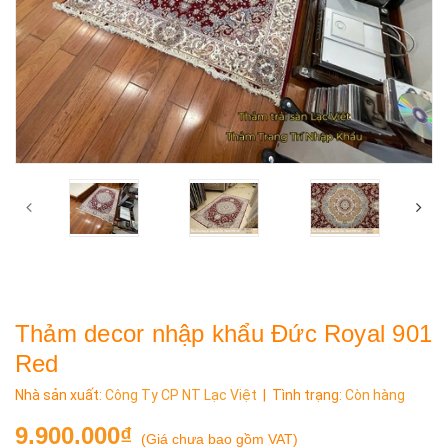
Thảm decor nhập khẩu Đức Royal 901
Red
Nhà sản xuất:
Công Ty CP NT Lạc Việt
| Tình trạng:
Còn hàng
9.900.000₫
(
Giá chưa bao gồm VAT
)