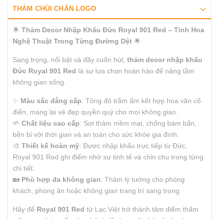
THẢM CHÙI CHÂN LOGO
🌟
Thảm Decor Nhập Khẩu Đức Royal 901 Red – Tinh Hoa
Nghệ Thuật Trong Từng Đường Dệt
🌟
Sang trọng, nổi bật và đầy cuốn hút,
thảm decor nhập khẩu
Đức Royal 901 Red
là sự lựa chọn hoàn hảo để nâng tầm
không gian sống.
✨
Màu sắc đẳng cấp
: Tông đỏ trầm ấm kết hợp hoa văn cổ
điển, mang lại vẻ đẹp quyền quý cho mọi không gian.
🌱
Chất liệu cao cấp
: Sợi thảm mềm mại, chống bám bẩn,
bền bỉ với thời gian và an toàn cho sức khỏe gia đình.
🎨
Thiết kế hoàn mỹ
: Được nhập khẩu trực tiếp từ Đức,
Royal 901 Red ghi điểm nhờ sự tinh tế và chỉn chu trong từng
chi tiết.
🏡
Phù hợp đa không gian
: Thảm lý tưởng cho phòng
khách, phòng ăn hoặc không gian trang trí sang trọng.
Hãy để
Royal 901 Red
từ Lạc Việt trở thành tâm điểm thẩm