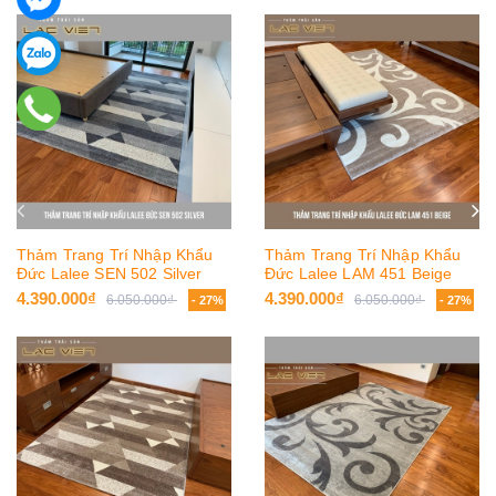
Thảm Trang Trí Nhập Khẩu
Thảm Trang Trí Nhập Khẩu
Đức Lalee SEN 502 Silver
Đức Lalee LAM 451 Beige
4.390.000₫
4.390.000₫
6.050.000₫
6.050.000₫
- 27%
- 27%