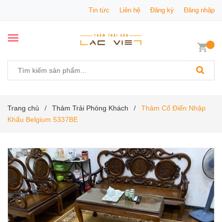
Tin tức
Liên hệ
Đăng ký
Đăng nhập
Trang chủ
Thảm Trải Phòng Khách
Thảm Cổ Điển Nhập
/
/
Khẩu Belgium 5337BE