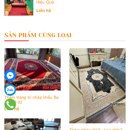
Hiệu Quả...
Liên hệ
SẢN PHẨM CÙNG LOẠI
Thảm trang trí nhập khẩu Ba
Tư QJ-02
Liên hệ
Thảm Nhập Khẩu Iran YH13