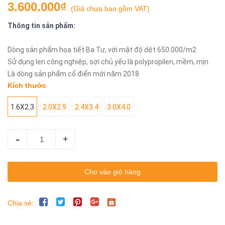
3.600.000₫
(
Giá chưa bao gồm VAT
)
Thông tin sản phẩm:
Dòng sản phẩm họa tiết Ba Tư, với mật độ dệt 650.000/m2
Sử dụng len công nghiệp, sợi chủ yếu là polypropilen, mềm, mịn
Là dòng sản phẩm cổ điển mới năm 2018
Kích thước
1.6X2.3
2.0X2.9
2.4X3.4
3.0X4.0
-
+
Cho vào giỏ hàng
Chia sẻ: