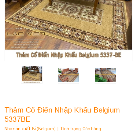
Thảm Cổ Điển Nhập Khẩu Belgium
5337BE
Nhà sản xuất:
Bỉ (Belgium)
| Tình trạng:
Còn hàng