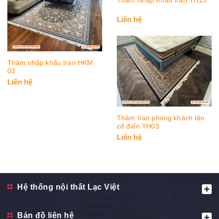
Liên hệ
Thảm nhập khẩu Iran HKM
03
Liên hệ
Thảm Iran phong khách tân
cổ điển YH03
Liên hệ
Hệ thống nội thất Lạc Việt
Bản đồ liên hệ