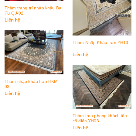
Thảm trang trí nhập khẩu Ba
Tư QJ-02
Liên hệ
Thảm Nhập Khẩu Iran YH13
Liên hệ
Thảm nhập khẩu Iran HKM
03
Liên hệ
Thảm Iran phong khách tân
cổ điển YH03
Liên hệ