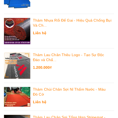
Thảm Nhựa Rối Đế Gai - Hiệu Quả Chống Bụi
Và Ch...
Liên hệ
Thảm Lau Chân Thêu Logo - Tạo Sự Độc
Đáo và Chấ...
1.200.000₫
Thảm Chùi Chân Sợi Nỉ Thấm Nước - Màu
Đỏ Cờ
Liên hệ
Thảm Lau Chân Sợi Tổng Hợp Stripemat -