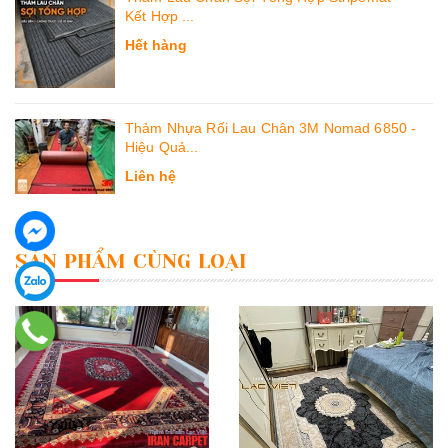
Kết Hợp ...
Hết hàng
Thảm Nhựa Rối Lau Chân 3M Nomad 6850 -
Hiệu Quả...
Liên hệ
SẢN PHẨM CÙNG LOẠI