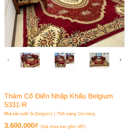
Thảm Cổ Điển Nhập Khẩu Belgium
5331-R
Nhà sản xuất:
Bỉ (Belgium)
| Tình trạng:
Còn hàng
3.600.000₫
(
Giá chưa bao gồm VAT
)